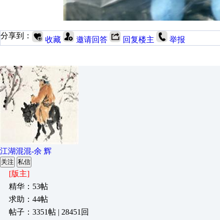
分享到：
收藏
邀请回答
回复楼主
举报
江湖混混-余 辉
关注
私信
[版主]
精华：53帖
求助：44帖
帖子：3351帖 | 28451回