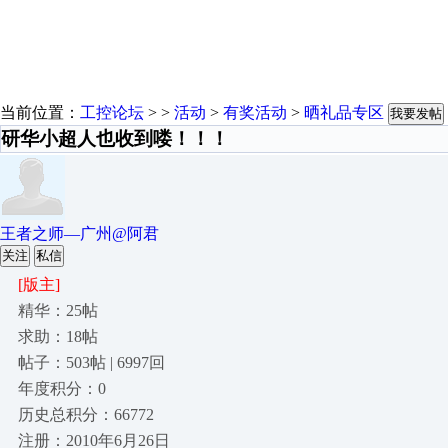
当前位置：
工控论坛
> >
活动
>
有奖活动
>
晒礼品专区
我要发帖
研华小超人也收到喽！！！
王者之师—广州@阿君
关注
私信
[版主]
精华：25帖
求助：18帖
帖子：503帖 | 6997回
年度积分：0
历史总积分：66772
注册：2010年6月26日