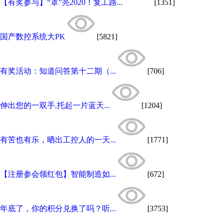
【有奖参与】“罩”亮2020！复工路...
[1351]
国产数控系统大PK
[5821]
有奖活动：知道问答第十二期（...
[706]
伸出您的一双手,托起一片蓝天...
[1204]
有苦也有乐，晒出工控人的一天...
[1771]
【注册参会领红包】智能制造如...
[672]
年底了，你的积分兑换了吗？听...
[3753]