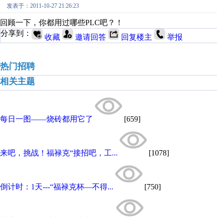
发表于：2011-10-27 21:26:23
回顾一下，你都用过哪些PLC吧？！
分享到：
收藏
邀请回答
回复楼主
举报
热门招聘
相关主题
每日一图——烧砖都用它了
[659]
来吧，挑战！福禄克“接招吧，工...
[1078]
倒计时：1天---“福禄克杯—不得...
[750]