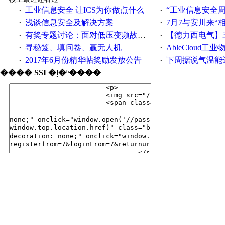
工业信息安全 让ICS为你做点什么
“工业信息安全周之我见”
·
·
浅谈信息安全及解决方案
7月7与安川来“
·
·
有奖专题讨论：面对低压变频故障，老手是这样解决的！
【德力西电气】三
·
·
寻秘笈、填问卷、赢无人机
AbleCloud工业物
·
·
2017年6月份精华帖奖励发放公告
下周据说气温能
·
·
���� SSI �ļ�ʱ����