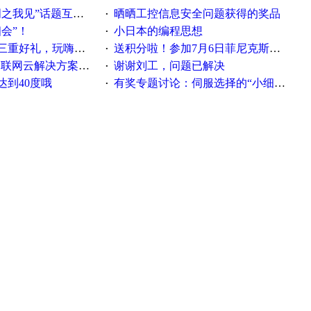
话题互动获奖名单发布公告
晒晒工控信息安全问题获得的奖品
·
相会”！
小日本的编程思想
·
重好礼，玩嗨夏日！
送积分啦！参加7月6日菲尼克斯在线研讨会即得
·
联网云解决方案实践及应用
谢谢刘工，问题已解决
·
达到40度哦
有奖专题讨论：伺服选择的“小细节大学问”奖励公告
·