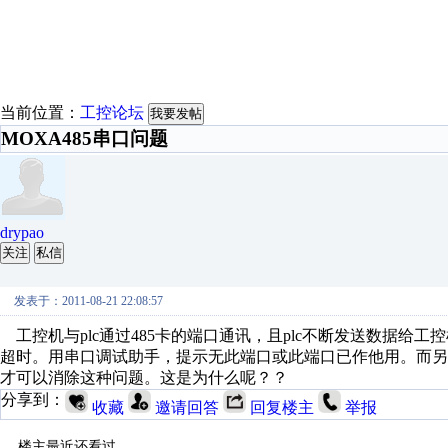
当前位置：
工控论坛
我要发帖
MOXA485串口问题
drypao
关注
私信
发表于：2011-08-21 22:08:57
工控机与plc通过485卡的端口通讯，且plc不断发送数据给工
超时。用串口调试助手，提示无此端口或此端口已作他用。而
才可以消除这种问题。这是为什么呢？？
分享到：
收藏
邀请回答
回复楼主
举报
楼主最近还看过