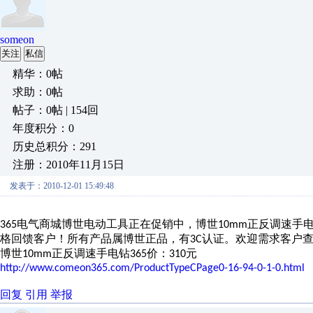
someon
关注
私信
精华：0帖
求助：0帖
帖子：0帖 | 154回
年度积分：0
历史总积分：291
注册：2010年11月15日
发表于：2010-12-01 15:49:48
电气商城博世电动工具正在促销中，博世
正反调速手
365
10mm
格回馈客户！所有产品属博世正品，有
认证。欢迎需求客户
3C
博世
正反调速手电钻
价：
元
10mm
365
310
http://www.comeon365.com/ProductTypeCPage0-16-94-0-1-0.html
回复
引用
举报