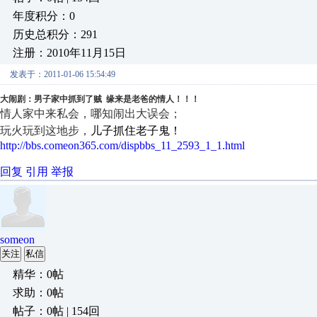
年度积分：0
历史总积分：291
注册：2010年11月15日
发表于：2011-01-06 15:54:49
大闹剧：男子家中抓到了贼
缘来是老爸的情人！！！
情人家中来私会，哪知闹出大误会；
玩火玩到这地步，
儿子抓住老子鬼！
http://bbs.comeon365.com/dispbbs_11_2593_1_1.html
回复
引用
举报
someon
关注
私信
精华：0帖
求助：0帖
帖子：0帖 | 154回