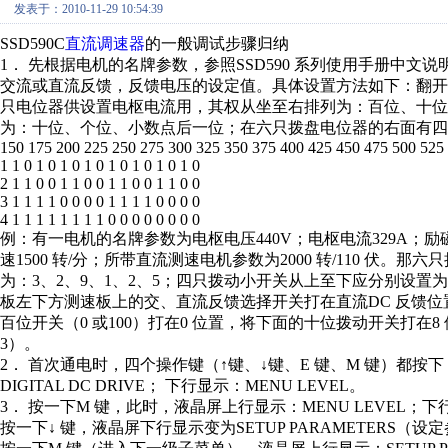
发表于：2010-11-29 10:54:39
SSD590C
直流调速器
的一般调试步骤归纳
1． 先根据电机的名牌参数，参照SSD590 系列使用手册中文
交流或直流反馈，反馈电压的设定值。具体设置方法如下：翻开操
只电位器供设置电枢电流用，其权从坐至右排列为：百位、十位
为：十位、个位、小数点后一位；在六只拨盘电位器的右面有四只
150 175 200 225 250 275 300 325 350 375 400 425 450 475 500 525
1 1 0 1 0 1 0 1 0 1 0 1 0 1 0 1 0
2 1 1 0 0 1 1 0 0 1 1 0 0 1 1 0 0
3 1 1 1 1 0 0 0 0 1 1 1 1 0 0 0 0
4 1 1 1 1 1 1 1 1 0 0 0 0 0 0 0 0
例：有一电机的名牌参数为电枢电压440V；电枢电流329A；励磁
速1500 转/分；所带直流测速电机参数为2000 转/110 伏
为：3、2、9、1、2、5；四只拨动小开关从上至下应分别设置为：
板左下方测速板上的交、直流反馈选择开关打在直流DC 反馈位置；直流
百位开关（0 或100）打在0 位置，将下面的十位拨动开关打在
3）。
2． 首次通电时，四个操作键（↑键、↓键、E 键、M 键）都
DIGITAL DC DRIVE； 下行显示：MENU LEVEL。
3． 按一下M 键，此时，液晶屏上行显示：MENU LEVEL；下行
按一下↓ 键，液晶屏下行显示变为SETUP PARAMETERS（设