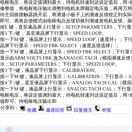
电枢电压，将设定值调到最大，待电机转速到达设定值后，用↑
修整值，将电枢电压输出调整到电机名牌额定电压值；再用万
待主回路接触器跳开后，将测速小板子上的测速反馈校正到实
即可。再将反馈模式由电枢电压反馈切换到测速发电机反馈。操
按E 键，直至液晶屏上行显示：SETUP PARAMETERS，下行显示
按3 下↓键， 直至液晶屏下行显示：SPEED LOOP。
按一下M 键，液晶屏上行显示：SPEED LOOP（速度环）；下行
晶屏下行显示：SPEED FBK SELECT（速度反馈选择）；
按一下M 键，液晶屏上行显示：SPEED FBK SELECT；下行
显示由ARM VOLTS FBK 改为ANALOG TACH（模拟
示：SETUP PARAMETERS； 下行显示：SPEED LOOP。
按3 下↑键，液晶屏下行显示：CALIBRATION。
按一下M 键，液晶屏上行显示： CALIBRATION；下行显示：ARM
按4 下↓键，直至液晶屏下行显示：ANALOG TACH CAL（模
按一下M 键，液晶屏上行显示：ANALOG TACH CAL；下
电枢电压，将设定值调到最大，待电机转速到达设定值后，用↑
值即可。待电枢电压输出和
分享到：
收藏
邀请回答
回复楼主
举报