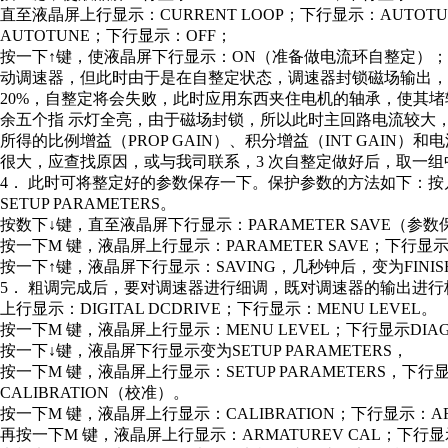
直至液晶屏上行显示：CURRENT LOOP；下行显示：AUTO
AUTOTUNE；下行显示：OFF；
按一下↑键，使液晶屏下行显示：ON（准备做电流环自整定）；做
动调速器，但此时由于是在自整定状态，调速器封锁磁场输出
20%，自整定将会失败，此时应用东西夹住电机的轴承，使其
余五个指 示灯全亮，由于磁场封锁，所以此时主回路电流较大，
所得的比例增益（PROP GAIN）、积分增益（INT GAIN）和
很大，应查找原因，或与我司联系，3 次自整定做好后，取一组
4． 此时可将整定好的参数保存一下。保护参数的方法如下：按几
SETUP PARAMETERS。
按数下↓键，直至液晶屏下行显示：PARAMETER SAVE（参
按一下M 键，液晶屏上行显示：PARAMETER SAVE；下行显示：U
按一下↑键，液晶屏下行显示：SAVING，几秒钟后，变为FINI
5． 粗调完成后，要对调速器进行细调，既对调速器的输出进行
上行显示：DIGITAL DCDRIVE；下行显示：MENU LEVEL。
按一下M 键，液晶屏上行显示：MENU LEVEL；下行显示DIAGN
按一下↓键，液晶屏下行显示变为SETUP PARAMETERS，
按一下M 键，液晶屏上行显示：SETUP PARAMETERS，
CALIBRATION（校准）。
按一下M 键，液晶屏上行显示：CALIBRATION；下行显示：A
再按一下M 键，液晶屏上行显示：ARMATUREV CAL；下行