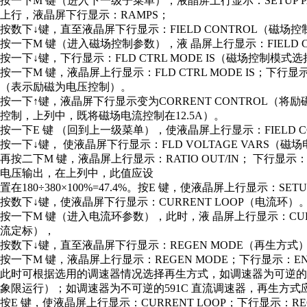
按一下M 键（进入下一级子菜单），液晶屏上行显示：SETUP 
上行，液晶屏下行显示：RAMPS；
按数下↓键，直至液晶屏下行显示：FIELD CONTROL（磁场控
按一下M 键（进入磁场控制参数），液 晶屏上行显示：FIELD CO
按一下↓键，下行显示：FLD CTRL MODE IS（磁场控制模式
按一下M 键，液晶屏上行显示：FLD CTRL MODE IS；下行显示：
（表示励磁为电压控制）。
按一下↑键，液晶屏下行显示变为CORRENT CONTROL（
控制，上列中，既将磁场电流控制在12.5A）。
按一下E 键 （回到上一级菜单），使液晶屏上行显示：FIELD CON
按一下↓键， 使液晶屏下行显示：FLD VOLTAGE VARS（磁
再按二下M 键，液晶屏上行显示：RATIO OUT/IN； 下行
电压输出，在上列中，此值应设
置在180÷380×100%=47.4%。按E 键，使液晶屏上行显示：SETU
按数下↓键，使液晶屏下行显示：CURRENT LOOP（电流环）
按一下M 键（进入电流环参数），此时，液 晶屏上行显示：CURRE
流定标），
按数下↓键，直至液晶屏下行显示：REGEN MODE（再生方式
按一下M 键，液晶屏上行显示：REGEN MODE；下行显示：EN
此时可根据选用的调速器情况选择再生方式，如调速器为可逆的59
象限运行）；如调速器为不可逆的591C 直流调速器，再生方式应
按E 键，使液晶屏上行显示：CURRENT LOOP；下行显示：RE