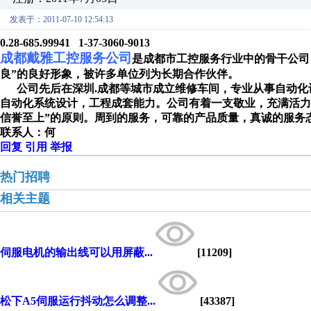
发表于：2011-07-10 12:54:13
0.28-685.99941
1-37-3060-9013
成都戴雅工控服务公司
是成都市工控服务行业中的骨干公司
良
”
的良好形象，被许多单位列为长期合作伙伴。
公司先后在深圳
.
成都等城市成立维修车间，专业从事
自动化
自动化系统设计，工程成套能力。公司有着一支敬业，充满活力
信誉至上
”
的原则。周到的服务，可靠的产品质量，真诚的服务
联系人：何
回复
引用
举报
热门招聘
相关主题
伺服电机的输出线可以用屏蔽...
[11209]
松下A5伺服运行抖动怎么调整...
[43387]