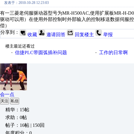
发表于：2010-10-28 12:23:03
有一三菱老伺服驱动器型号为MR-H500AC,使用扩展板MR-H
驱动可以用）在使用外部控制时外部输入的控制移送数据伺服控制
偿）
分享到：
收藏
邀请回答
回复楼主
举报
楼主最近还看过
信捷PLC带圆弧插补问题
工作的日常啊
·
·
会一点
关注
私信
精华：15帖
求助：0帖
帖子：16帖 | 150回
年度积分：0