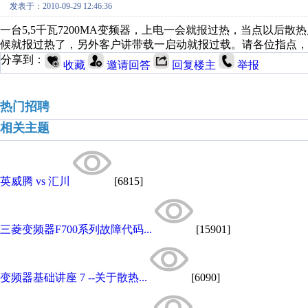
发表于：2010-09-29 12:46:36
一台5,5千瓦7200MA变频器，上电一会就报过热，当点以后
候就报过热了，另外客户讲带载一启动就报过载。请各位指点，
分享到：
收藏
邀请回答
回复楼主
举报
热门招聘
相关主题
英威腾 vs 汇川
[6815]
三菱变频器F700系列故障代码...
[15901]
变频器基础讲座 7 --关于散热...
[6090]