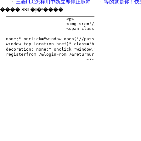
三菱PLC怎样用中断立即停止脉冲
等的就是你！快来领
·
·
���� SSI �ļ�ʱ����