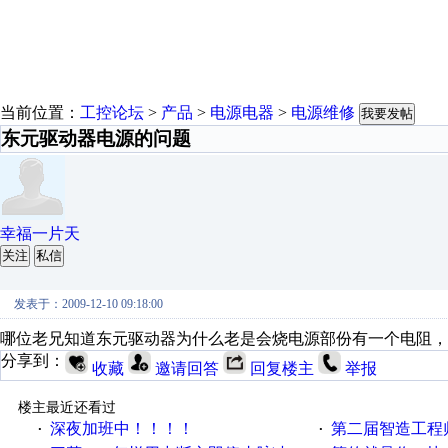
当前位置：
工控论坛
>
产品
>
电源电器
>
电源维修
我要发帖
东元驱动器电源的问题
幸福一片天
关注
私信
发表于：2009-12-10 09:18:00
哪位老兄知道东元驱动器为什么老是会烧电源部份有一个电阻，
分享到：
收藏
邀请回答
回复楼主
举报
楼主最近还看过
深夜加班中！！！！
第二届智造工程师节投
·
·