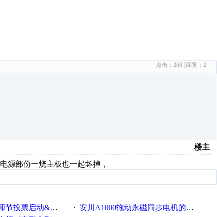
点击：
268
| 回复：
2
楼主
电源部份一烧主板也一起坏掉，
票启动&周周有礼！
安川A1000拖动永磁同步电机的系列参数
·