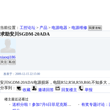
当前位置：
工控论坛
>
产品
>
电源电器
>
电源维修
我要发帖
求助安川SGDM-20ADA
xiaoqi186
关注
私信
发表于：2009-12-15 22:15:00
安川SGDM-20ADA电源损坏，电阻R52,R58,R59,R60,不
分享到：
收藏
邀请回答
回复楼主
举报
楼主最近还看过
送积分啦！参加7月6日菲尼克斯在线研讨会即得
有奖专题讨论：面对低压变频
·
·