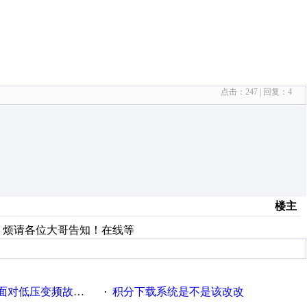
点击：
247
| 回复：
4
楼主
知多大，烦请各位大哥告知！在线等
故障，老手是这样解决的！
积分下载系统是不是该改改
·