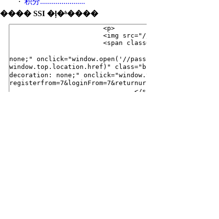
积分.......................
·
���� SSI �ļ�ʱ����