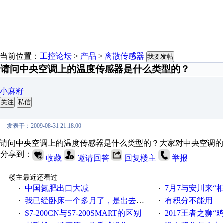
当前位置：
工控论坛
>
产品
>
离散传感器
我要发帖
请问中央空调上的温度传感器是什么类型的？
小麻籽
关注
私信
发表于：2009-08-31 21:18:00
请问中央空调上的温度传感器是什么类型的？大家对中央空调的
分享到：
收藏
邀请回答
回复楼主
举报
楼主最近还看过
中国氮肥出口大减
7月7与安川来“
·
·
我已经卧床一个多月了，是出去安装机械手在高速遭遇车祸所致:大家工作都要特别注意啊
有积分不能用
·
·
S7-200CN与S7-200SMART的区别
2017王者之狮“鸡”情签到
·
·