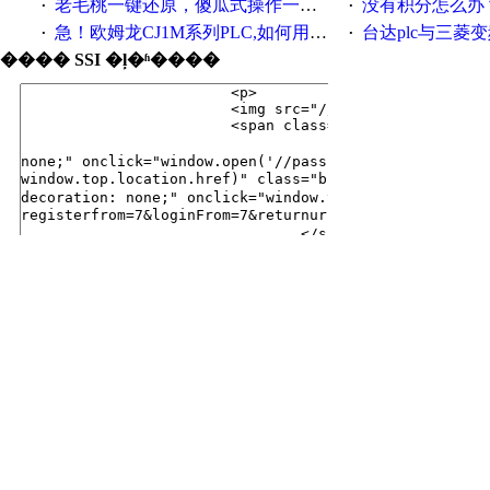
老毛桃一键还原，傻瓜式操作一键轻松备份还原；程序为向导式安装，一键即可实现自动备份或还原系统。
没有积分怎么办
·
·
急！欧姆龙CJ1M系列PLC,如何用时间控制变频器。要求时间在组态王中可以自由输入！拜托各位大神了！
台达plc与三菱
·
·
���� SSI �ļ�ʱ����