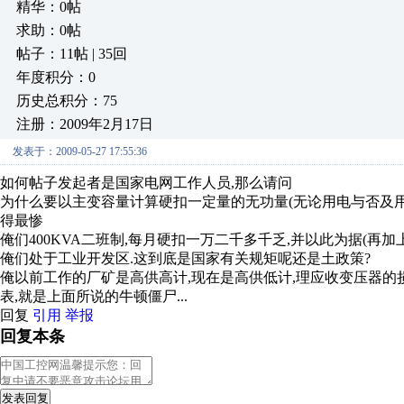
精华：0帖
求助：0帖
帖子：11帖 | 35回
年度积分：0
历史总积分：75
注册：2009年2月17日
发表于：2009-05-27 17:55:36
如何帖子发起者是国家电网工作人员,那么请问
为什么要以主变容量计算硬扣一定量的无功量(无论用电与否及用
得最惨
俺们400KVA二班制,每月硬扣一万二千多千乏,并以此为据(再
俺们处于工业开发区.这到底是国家有关规矩呢还是土政策?
俺以前工作的厂矿是高供高计,现在是高供低计,理应收变压器的损
表,就是上面所说的牛顿僵尸...
回复
引用
举报
回复本条
发表回复