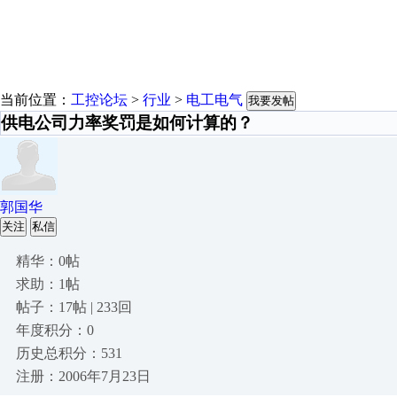
当前位置：
工控论坛
>
行业
>
电工电气
我要发帖
供电公司力率奖罚是如何计算的？
郭国华
关注
私信
精华：0帖
求助：1帖
帖子：17帖 | 233回
年度积分：0
历史总积分：531
注册：2006年7月23日