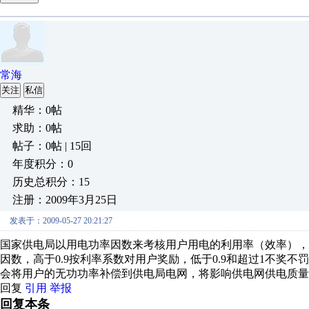
常海
关注
私信
精华：0帖
求助：0帖
帖子：0帖 | 15回
年度积分：0
历史总积分：15
注册：2009年3月25日
发表于：2009-05-27 20:21:27
国家供电局以用电功率因数来考核用户用电的利用率（效率），
因数，高于0.9按利率系数对用户奖励，低于0.9和超过1不奖
会将用户的无功功率补偿到供电局电网，将影响供电网供电质量
回复
引用
举报
回复本条