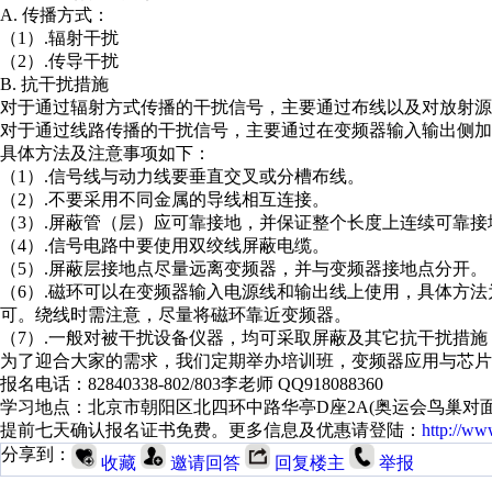
A. 传播方式：
（1）.辐射干扰
（2）.传导干扰
B. 抗干扰措施
对于通过辐射方式传播的干扰信号，主要通过布线以及对放射源
对于通过线路传播的干扰信号，主要通过在变频器输入输出侧加
具体方法及注意事项如下：
（1）.信号线与动力线要垂直交叉或分槽布线。
（2）.不要采用不同金属的导线相互连接。
（3）.屏蔽管（层）应可靠接地，并保证整个长度上连续可靠接
（4）.信号电路中要使用双绞线屏蔽电缆。
（5）.屏蔽层接地点尽量远离变频器，并与变频器接地点分开。
（6）.磁环可以在变频器输入电源线和输出线上使用，具体方法
可。绕线时需注意，尽量将磁环靠近变频器。
（7）.一般对被干扰设备仪器，均可采取屏蔽及其它抗干扰措
为了迎合大家的需求，我们定期举办培训班，变频器应用与芯片
报名电话：82840338-802/803李老师 QQ918088360
学习地点：北京市朝阳区北四环中路华亭D座2A(奥运会鸟巢对面
提前七天确认报名证书免费。更多信息及优惠请登陆：
http://w
分享到：
收藏
邀请回答
回复楼主
举报