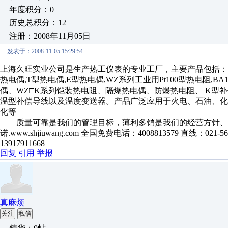
年度积分：0
历史总积分：12
注册：2008年11月05日
发表于：2008-11-05 15:29:54
上海久旺实业公司是生产热工仪表的专业工厂，主要产品包括：WR
热电偶,T型热电偶,E型热电偶,WZ系列工业用Pt100型热电阻,BA1
偶、WZ□K系列铠装热电阻、隔爆热电偶、防爆热电阻、 K型补偿
温型补偿导线以及温度变送器。产品广泛应用于火电、石油、化
化等
质量可靠是我们的管理目标，薄利多销是我们的经营方针、热
诺.www.shjiuwang.com 全国免费电话：4008813579 直线：021-5608
13917911668
回复
引用
举报
真麻烦
关注
私信