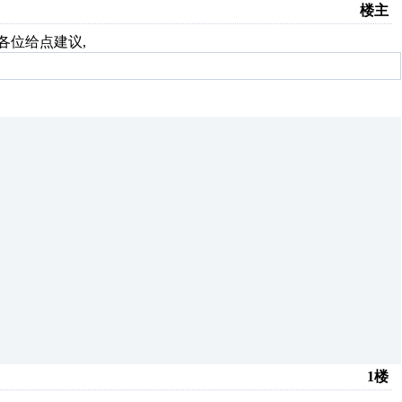
楼主
各位给点建议,
1楼