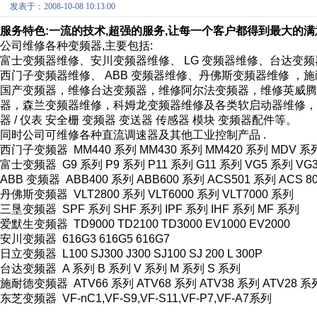
发表于：2008-10-08 10:13:00
服务特色:一流的技术,超强的服务,让每一个客户都得到最大的满
公司维修各种变频器,主要包括:
富士变频器维修、安川变频器维修、 LG 变频器维修、台达变
西门子变频器维修、 ABB 变频器维修、丹佛斯变频器维修 ，
国产变频器，维修台达变频器，维修阿尔法变频器，维修英威
器，森兰变频器维修，科姆龙变频器维修及各类软启动器维修，维修变
器 / 仪表 安全栅 变频器 变送器 传感器 模块 变频器配件等。
同时公司可维修各种直流调速器及其他工业控制产品 .
西门子变频器 MM440 系列 MM430 系列 MM420 系列 MDV 系
富士变频器 G9 系列 P9 系列 P11 系列 G11 系列 VG5 系列 VG3
ABB 变频器 ABB400 系列 ABB600 系列 ACS501 系列 ACS 8
丹佛斯变频器 VLT2800 系列 VLT6000 系列 VLT7000 系列
三垦变频器 SPF 系列 SHF 系列 IPF 系列 IHF 系列 MF 系列
爱默生变频器 TD9000 TD2100 TD3000 EV1000 EV2000
安川变频器 616G3 616G5 616G7
日立变频器 L100 SJ300 J300 SJ100 SJ 200 L 300P
台达变频器 A 系列 B 系列 V 系列 M 系列 S 系列
施耐德变频器 ATV66 系列 ATV68 系列 ATV38 系列 ATV28 系
东芝变频器 VF-nC1,VF-S9,VF-S11,VF-P7,VF-A7系列