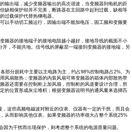
器的输出端，减少变频器输出的高次谐波，当变频器到电机的距
，但缺相保护却并不完美，断路器在主回路中起到过载，缺相等
的过载保护代替热继电器。
障时可以手动切工频运行，因输出端不能加电压，固工频和变频要
。变频器的接地端子的接地电阻越小越好，接地导线的截面不小
点分开，不能共地。信号线的屏蔽层一端接到变频器的接地端，另
中各部分损耗中主要以主电路为主，约占98%控制电路占2%。为
采用风扇散热；变频器的内装风扇可将变频器的箱体内部散热带
变频器还需要在控制柜上加风扇，控制柜的风道要设计合理，所
固定的位置形成灰尘堆积；根据变频器说明书的通风量来选择匹
磁波，这些高频电磁波对附近的仪表、仪器有一定的干扰，而且会
，从而影响其他仪表。如果变频器的功率很大占整个系统25%
身会因为干扰而出现保护，则考虑整个系统的电源质量问题。