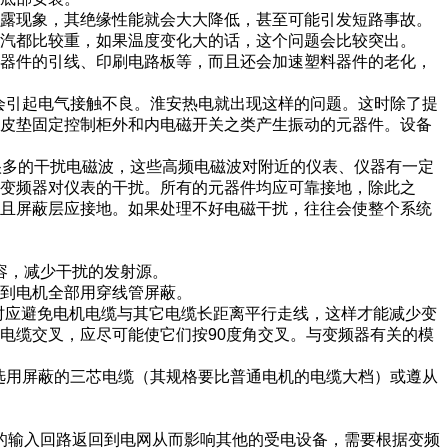
现结露现象，其绝缘性能就会大大降低，甚至可能引发短路事故。
汽都比较重，如果温度变化大的话，这个问题会比较突出。
蚀元器件的引线、印刷电路板等，而且还会加速塑料器件的老化，
，会引起电气接触不良。淮安热电就出现这样的问题。这时除了提
橡皮垫固定控制柜外和内电磁开关之类产生振动的元器件。设备
了很多的干扰电磁波，这些高频电磁波对附近的仪表、仪器有一定
变频器对仪表的干扰。所有的元器件均应可靠接地，除此之
，且屏蔽层应接地。如果处理不好电磁干扰，往往会使整个系统
容，减少干扰的发射源。
器到电机全部用穿线管屏蔽。
。同时应避免电机电缆与其它电缆长距离平行走线，这样才能减少变
电缆交叉，应尽可能使它们按90度角交叉。与变频器有关的模
缆选用屏蔽的三芯电缆（其规格要比普通电机的电缆大档）或遵从
源的输入回路返回到电网从而影响其他的受电设备，需要根据变频