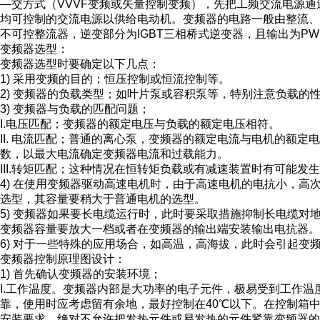
—交方式（VVVF变频或矢量控制变频），先把工频交流电源
均可控制的交流电源以供给电动机。变频器的电路一般由整流、
不可控整流器，逆变部分为IGBT三相桥式逆变器，且输出为P
变频器选型：
变频器选型时要确定以下几点：
1) 采用变频的目的；恒压控制或恒流控制等。
2) 变频器的负载类型；如叶片泵或容积泵等，特别注意负载的
3) 变频器与负载的匹配问题；
I.电压匹配；变频器的额定电压与负载的额定电压相符。
II. 电流匹配；普通的离心泵，变频器的额定电流与电机的额
数，以最大电流确定变频器电流和过载能力。
III.转矩匹配；这种情况在恒转矩负载或有减速装置时有可能发
4) 在使用变频器驱动高速电机时，由于高速电机的电抗小，
选型，其容量要稍大于普通电机的选型。
5) 变频器如果要长电缆运行时，此时要采取措施抑制长电缆
变频器容量要放大一档或者在变频器的输出端安装输出电抗器。
6) 对于一些特殊的应用场合，如高温，高海拔，此时会引起变
变频器控制原理图设计：
1) 首先确认变频器的安装环境；
I.工作温度。变频器内部是大功率的电子元件，极易受到工作温
靠，使用时应考虑留有余地，最好控制在40℃以下。在控制箱
安装要求，绝对不允许把发热元件或易发热的元件紧靠变频器的