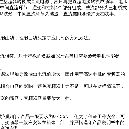
通过整流器转换成直流电源，然后再把直流电源转换成频率、电压
中间直流环节、逆变和控制4个部分组成。整流部分为三相桥式
WM波形，中间直流环节为滤波、直流储能和缓冲无功功率。
性能曲线，性能曲线决定了应用时的方式方法。
定电流相符。对于特殊的负载如深水泵等则需要参考电机性能参
生。
高次谐波增加导致输出电流值增大。因此用于高速电机的变频器的
对地耦合电容的影响，避免变频器出力不足，所以在这样情况下，
频器的降容，变频器容量要放大一挡。
度的影响，产品一般要求为0～55℃，但为了保证工作安全、可
中，变频器一般应安装在箱体上部，并严格遵守产品说明书中的
底部安装。