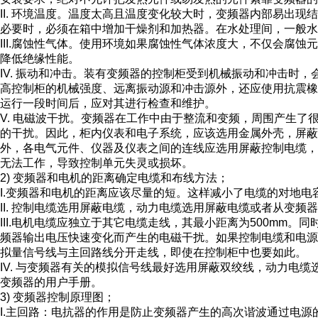
II. 环境温度。温度太高且温度变化较大时，变频器内部易出
必要时，必须在箱中增加干燥剂和加热器。在水处理间，一般水
III.腐蚀性气体。使用环境如果腐蚀性气体浓度大，不仅会腐
降低绝缘性能。
IV. 振动和冲击。装有变频器的控制柜受到机械振动和冲击时
高控制柜的机械强度、远离振动源和冲击源外，还应使用抗震
运行一段时间后，应对其进行检查和维护。
V. 电磁波干扰。变频器在工作中由于整流和变频，周围产生
的干扰。因此，柜内仪表和电子系统，应该选用金属外壳，屏蔽
外，各电气元件、仪器及仪表之间的连线应选用屏蔽控制电缆
无法工作，导致控制单元失灵或损坏。
2) 变频器和电机的距离确定电缆和布线方法；
I.变频器和电机的距离应该尽量的短。这样减小了电缆的对地电
II. 控制电缆选用屏蔽电缆，动力电缆选用屏蔽电缆或者从变频
III.电机电缆应独立于其它电缆走线，其最小距离为500mm
频器输出电压快速变化而产生的电磁干扰。如果控制电缆和电源
拟量信号线与主回路线分开走线，即使在控制柜中也要如此。
IV. 与变频器有关的模拟信号线最好选用屏蔽双绞线，动力电
变频器的用户手册。
3) 变频器控制原理图；
I.主回路：电抗器的作用是防止变频器产生的高次谐波通过电