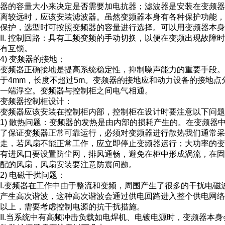
器的容量大小来决定是否需要加电抗器；滤波器是安装在变频
离较远时，应该安装滤波器。虽然变频器本身有各种保护功能
保护，选型时可按照变频器的容量进行选择。可以用变频器本身
II. 控制回路：具有工频变频的手动切换，以便在变频出现故
有互锁。
4) 变频器的接地；
变频器正确接地是提高系统稳定性，抑制噪声能力的重要手段
于4mm，长度不超过5m。变频器的接地应和动力设备的接地
一端浮空。变频器与控制柜之间电气相通。
变频器控制柜设计：
变频器应该安装在控制柜内部，控制柜在设计时要注意以下问题
1) 散热问题：变频器的发热是由内部的损耗产生的。在变频器
了保证变频器正常可靠运行，必须对变频器进行散热我们通常
走，若风扇不能正常工作，应立即停止变频器运行；大功率的
有进风口要设置防尘网，排风通畅，避免在柜中形成涡流，在
配的风扇，风扇安装要注意防震问题。
2) 电磁干扰问题：
I.变频器在工作中由于整流和变频，周围产生了很多的干扰电
产生高次谐波，这种高次谐波会通过供电回路进入整个供电网络
以上，需要考虑控制电源的抗干扰措施。
II.当系统中有高频冲击负载如电焊机、电镀电源时，变频器本