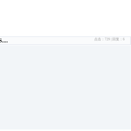
点击：
729
| 回复：
6
..