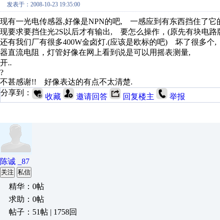
发表于：2008-10-23 19:35:00
现有一光电传感器,好像是NPN的吧, 一感应到有东西挡住了它的光(
现要求要挡住光2S以后才有输出, 要怎么操作，(原先有块电路
还有我们厂有很多400W金卤灯.(应该是欧标的吧) 坏了很多
器直流电阻，灯管好像在网上看到说是可以用摇表测量, 
开..
?
不甚感谢!! 好像表达的有点不太清楚.
分享到：
收藏
邀请回答
回复楼主
举报
陈诚 _87
关注
私信
精华：0帖
求助：0帖
帖子：51帖 | 1758回