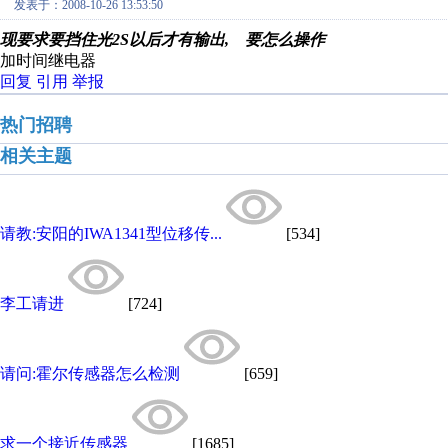
发表于：2008-10-26 13:53:50
现要求要挡住光2S以后才有输出, 要怎么操作
加时间继电器
回复
引用
举报
热门招聘
相关主题
请教:安阳的IWA1341型位移传...
[534]
李工请进
[724]
请问:霍尔传感器怎么检测
[659]
求一个接近传感器
[1685]