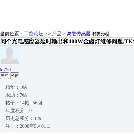
当前位置：
工控论坛
> >
产品
>
离散传感器
我要发帖
问个光电感应器延时输出和400W金卤灯维修问题,TKS..
lq750
关注
私信
精华：1帖
求助：7帖
帖子：14帖 | 56回
年度积分：0
历史总积分：129
注册：2008年5月01日