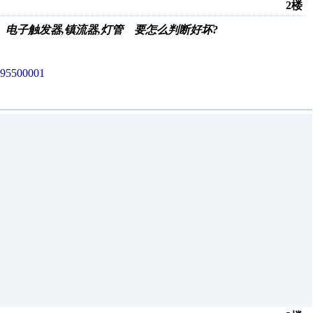
2楼
, 电子触发器,镇流器,灯管 要怎么判断好坏?
595500001