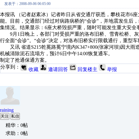
发表于：2008-09-06 06:05:00
本报讯 （记者赵素冰）记者昨日从省交通厅获悉，攀枝花市6
能。目前，交通部门经过对病路病桥的“会诊”，并地震发生后
集情况。结果显示：6座大桥毁损严重，随时可能发生重大安全
9月1日晚上，各部门对受损严重的洛布旧桥、雪青松桥、灰老
行全面“会诊”。“会诊”决定，对洛布旧桥实行限载通行，重型
又讯 省道S215乾冕路冕宁境内K347+800(张家河坝)因大
机械清除泥石流塌方，预计6日中午14:00恢复通车。
制定了抢通保通方案。
分享到：
收藏
邀请回答
回复楼主
举报
raining
关注
私信
精华：0帖
求助：0帖