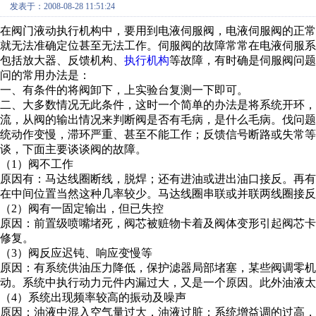
发表于：2008-08-28 11:51:24
在阀门液动执行机构中，要用到电液伺服阀，电液伺服阀的正
就无法准确定位甚至无法工作。伺服阀的故障常常在电液伺服
包括放大器、反馈机构、
执行机构
等故障，有时确是伺服阀问题
问的常用办法是：
一、有条件的将阀卸下，上实验台复测一下即可。
二、大多数情况无此条件，这时一个简单的办法是将系统开环，
流，从阀的输出情况来判断阀是否有毛病，是什么毛病。伐问
统动作变慢，滞环严重、甚至不能工作；反馈信号断路或失常
谈，下面主要谈谈阀的故障。
（1）阀不工作
原因有：马达线圈断线，脱焊；还有进油或进出油口接反。再
在中间位置当然这种几率较少。马达线圈串联或并联两线圈接反
（2）阀有一固定输出，但已失控
原因：前置级喷嘴堵死，阀芯被赃物卡着及阀体变形引起阀芯
修复。
（3）阀反应迟钝、响应变慢等
原因：有系统供油压力降低，保护滤器局部堵塞，某些阀调零
动。系统中执行动力元件内漏过大，又是一个原因。此外油液太
（4）系统出现频率较高的振动及噪声
原因：油液中混入空气量过大，油液过脏；系统增益调的过高