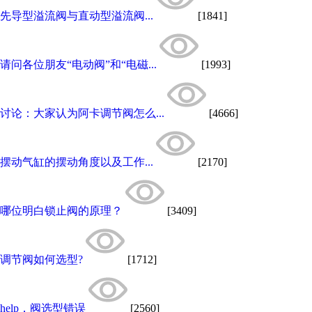
先导型溢流阀与直动型溢流阀...
[1841]
请问各位朋友“电动阀”和“电磁...
[1993]
讨论：大家认为阿卡调节阀怎么...
[4666]
摆动气缸的摆动角度以及工作...
[2170]
哪位明白锁止阀的原理？
[3409]
调节阀如何选型?
[1712]
help，阀选型错误
[2560]