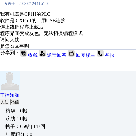
发表于：2008-07-24 11:51:00
我有机器是CP1H的PLC,
软件是 CXP6.1的，用USB连接
连上线把程序上载后
程序界面变成灰色。无法切换编程模式！
请问大侠
是怎么回事啊
分享到：
收藏
邀请回答
回复楼主
举报
工控淘淘
关注
私信
精华：0帖
求助：0帖
帖子：65帖 | 147回
年度积分：0