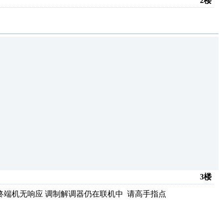
2楼
3楼
终端机无响应 调制解调器仍在联机中 请高手指点