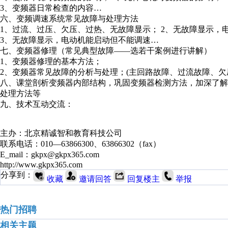
3、变频器日常检查的内容…
六、变频调速系统常见故障与处理方法
1、过流、过压、欠压、过热、无故障显示； 2、无故障显示，
3、无故障显示，电动机能启动但不能调速…
七、变频器修理（常见典型故障——选若干案例进行讲解）
1、变频器修理的基本方法；
2、变频器常见故障的分析与处理；(主回路故障、过流故障、欠
八、课堂剖析变频器内部结构，巩固变频器检测方法，加深了
处理方法等
九、技术互动交流：
主办：北京精诚智和教育科技公司
联系电话：010—63866300、63866302（fax）
E_mail：gkpx@gkpx365.com
http://www.gkpx365.com
分享到：
收藏
邀请回答
回复楼主
举报
热门招聘
相关主题