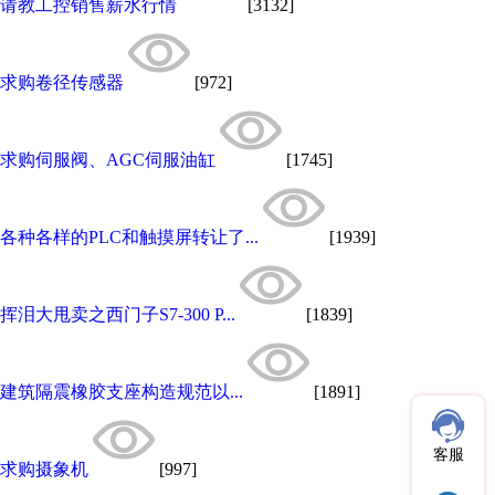
请教工控销售薪水行情
[3132]
求购卷径传感器
[972]
求购伺服阀、AGC伺服油缸
[1745]
各种各样的PLC和触摸屏转让了...
[1939]
挥泪大甩卖之西门子S7-300 P...
[1839]
建筑隔震橡胶支座构造规范以...
[1891]
客服
求购摄象机
[997]