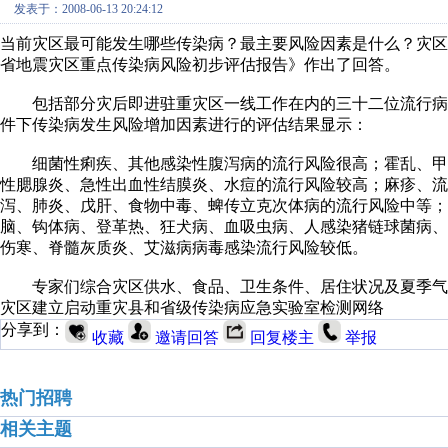
发表于：2008-06-13 20:24:12
当前灾区最可能发生哪些传染病？最主要风险因素是什么？灾
省地震灾区重点传染病风险初步评估报告》作出了回答。
包括部分灾后即进驻重灾区一线工作在内的三十二位流行病
件下传染病发生风险增加因素进行的评估结果显示：
细菌性痢疾、其他感染性腹泻病的流行风险很高；霍乱、甲
性腮腺炎、急性出血性结膜炎、水痘的流行风险较高；麻疹、流
泻、肺炎、戊肝、食物中毒、蜱传立克次体病的流行风险中等；
脑、钩体病、登革热、狂犬病、血吸虫病、人感染猪链球菌病
伤寒、脊髓灰质炎、艾滋病病毒感染流行风险较低。
专家们综合灾区供水、食品、卫生条件、居住状况及夏季气
灾区建立启动重灾县和省级传染病应急实验室检测网络
分享到：
收藏
邀请回答
回复楼主
举报
热门招聘
相关主题