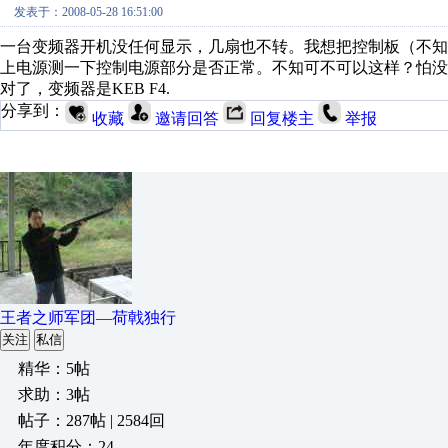
发表于：2008-05-28 16:51:00
一台变频器开机没任何显示，几扇也不转。我想把控制板（不
上电源测一下控制电源部分是否正常。不知可不可以这样？怕没
对了，变频器是KEB F4.
分享到：
收藏
邀请回答
回复楼主
举报
王者之师军团—荷戟独行
关注
私信
精华：5帖
求助：3帖
帖子：287帖 | 2584回
年度积分：24