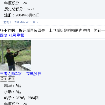
年度积分：24
历史总积分：8272
注册：2004年8月05日
发表于：2008-06-04 13:08:19
很不妙啊，拆开后再装回去，上电后听到啪啪两声脆响，闻到一
回复
引用
举报
王者之师军团—荷戟独行
关注
私信
精华：5帖
求助：3帖
帖子：287帖 | 2584回
年度积分：24