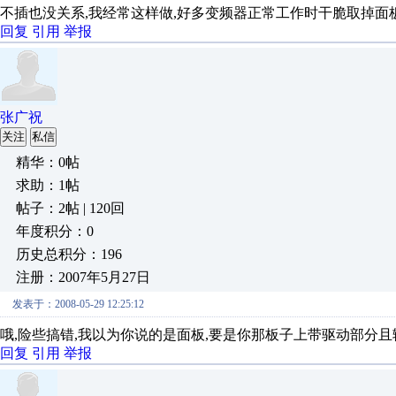
不插也没关系,我经常这样做,好多变频器正常工作时干脆取掉面板
回复
引用
举报
张广祝
关注
私信
精华：0帖
求助：1帖
帖子：2帖 | 120回
年度积分：0
历史总积分：196
注册：2007年5月27日
发表于：2008-05-29 12:25:12
哦,险些搞错,我以为你说的是面板,要是你那板子上带驱动部分且输
回复
引用
举报