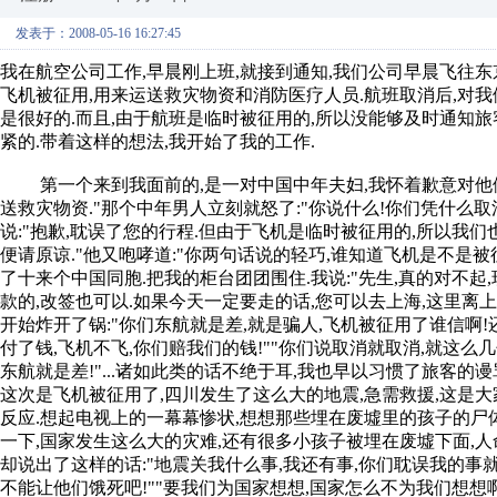
发表于：2008-05-16 16:27:45
我在航空公司工作,早晨刚上班,就接到通知,我们公司早晨飞往东
飞机被征用,用来运送救灾物资和消防医疗人员.航班取消后,对
是很好的.而且,由于航班是临时被征用的,所以没能够及时通知旅
紧的.带着这样的想法,我开始了我的工作.
第一个来到我面前的,是一对中国中年夫妇,我怀着歉意对他们说
送救灾物资."那个中年男人立刻就怒了:"你说什么!你们凭什么取
说:"抱歉,耽误了您的行程.但由于飞机是临时被征用的,所以我
便请原谅."他又咆哮道:"你两句话说的轻巧,谁知道飞机是不是
了十来个中国同胞.把我的柜台团团围住.我说:"先生,真的对不
款的,改签也可以.如果今天一定要走的话,您可以去上海,这里离上海
开始炸开了锅:"你们东航就是差,就是骗人,飞机被征用了谁信啊!
付了钱,飞机不飞,你们赔我们的钱!""你们说取消就取消,就这么
东航就是差!"...诸如此类的话不绝于耳,我也早以习惯了旅客的
这次是飞机被征用了,四川发生了这么大的地震,急需救援,这是
反应.想起电视上的一幕幕惨状,想想那些埋在废墟里的孩子的尸体
一下,国家发生这么大的灾难,还有很多小孩子被埋在废墟下面,人命
却说出了这样的话:"地震关我什么事,我还有事,你们耽误我的事就
不能让他们饿死吧!""要我们为国家想想,国家怎么不为我们想想啊