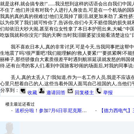
就是这样,就会搞专政!"......我没想到这样的话语会出自我们
不住了.他们并没有对我个人进行人身攻击,可是在一个机场的国际
我真的真的真的很难过!他们见我掉了眼泪,就更加来劲了,索性挤开
以为你哭了我们就可怜你了,告诉你,你们今天不赔偿我的损失就和
们却依旧大吵大闹,甚至有位女性拿了本日本护照出来,大喊:"中
吃饭我就和你没完!"我的天啊!当时我泪眼婆娑没能看清楚这位"日
我不喜欢日本人,真的非常讨厌.可是今天,当我同事把这帮中国
生地震了吗?很严重吧?我们能理解的!救人要紧!""要抓紧啊!不
丽棒子,那些骄傲自大素质很差平时遇到航班延误就发怒的韩国佬
待.还有台湾的客人们,看到中国旅客吵闹的场面后,对我的同事说:
丢人,真的太丢人了!我知道,作为一名工作人员,我是不应该在
心里只想着自己的人,这些当着外国人面骂自己祖国的人,当他们
分享到：
收藏
邀请回答
回复楼主
举报
楼主最近还看过
送积分啦！参加7月6日菲尼克斯在线研讨会即得
【德力西电气】三
·
·