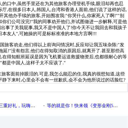
中国人的口中,虽然手里还在为其他旅客办理登机手续,眼泪却再也忍
厅,在很多日本人,韩国人,台湾和香港人面前,他们说了这样的话,
其他办手续的旅客,开始围攻我:"你哭什么,你家死人了啊!""别
你们公司没完!"我的同事劝开他们,并试图做进一步解释,可是他
国出事了关我屁事,我又不是中国人了!你今天不让我回去和我孩子
本友人",可她操的可是标标准准的本地方言啊!!!
旅客劝走,他们得以上前询问情况时,反应却让我五味杂陈:"发
能拖延!"没有怨言,他们在得知取消的原因后,就离开了.甚至那些高
,在得知航班延误是因为飞机要运送救援物资后,也都很耐心的等
"都是中国人,这样子太不应该了."
旅客面前掉眼泪的.可是,我怎么能忍的住,我真的很想知道,这些
平静下来时,心里会不会有一丝歉疚,会不会为他所说过的话脸红?
重好礼，玩嗨夏日！
等的就是你！快来领《变形金刚5》观影券
·