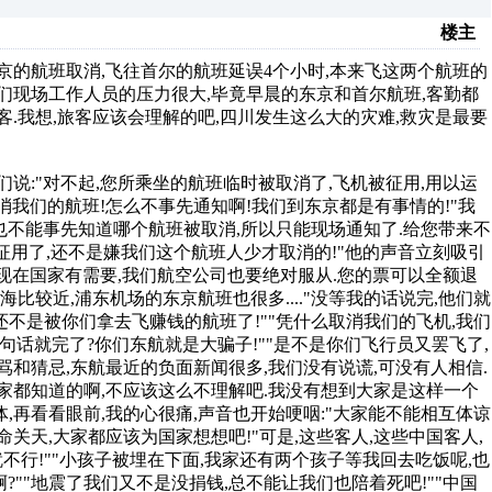
楼主
京的航班取消,飞往首尔的航班延误4个小时,本来飞这两个航班的
我们现场工作人员的压力很大,毕竟早晨的东京和首尔航班,客勤都
客.我想,旅客应该会理解的吧,四川发生这么大的灾难,救灾是最要
:"对不起,您所乘坐的航班临时被取消了,飞机被征用,用以运
消我们的航班!怎么不事先通知啊!我们到东京都是有事情的!"我
们也不能事先知道哪个航班被取消,所以只能现场通知了.给您带来不
被征用了,还不是嫌我们这个航班人少才取消的!"他的声音立刻吸引
起,现在国家有需要,我们航空公司也要绝对服从.您的票可以全额退
比较近,浦东机场的东京航班也很多...."没等我的话说完,他们就
还不是被你们拿去飞赚钱的航班了!""凭什么取消我们的飞机,我们
几句话就完了?你们东航就是大骗子!""是不是你们飞行员又罢飞了,
谩骂和猜忌,东航最近的负面新闻很多,我们没有说谎,可没有人相信.
大家都知道的啊,不应该这么不理解吧.我没有想到大家是这样一个
,再看看眼前,我的心很痛,声音也开始哽咽:"大家能不能相互体谅
关天,大家都应该为国家想想吧!"可是,这些客人,这些中国客人,
不行!""小孩子被埋在下面,我家还有两个孩子等我回去吃饭呢,也
?""地震了我们又不是没捐钱,总不能让我们也陪着死吧!""中国