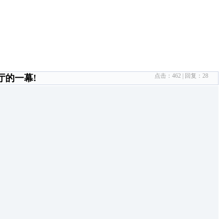
点击：
462
| 回复：
28
厅的一幕!