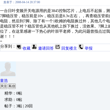
发表于：2008-04-14 20:37:00
一台日叶变频开关电源用的是3845控制芯片，上电后不起振，测
7脚稳压管，稳压前是10v，稳压后是8.3v左右，，再查稳压管前
电阻，然后到7脚。除了有一个1欧姆的电阻换过外，其他几个
是稳压管不对？稳压管也从其他机上拆下换过，没效果。7脚上
位了，在这里感谢一下热心的叶崇平老师，为此问题曾指点过我
谢！！！
=
分享到：
收藏
邀请回答
回复楼主
举报
童浩
关注
私信
精华：0帖
求助：0帖
帖子：3帖 | 20回