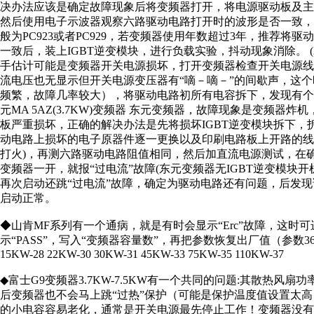
决办法应该是确定故障现象后将变频器打开，将电源驱动板及
然后使用电子示波器观察六路驱动电路打开时的波形是否一致
般为PC923或者PC929，若变频器使用年数超过3年，推荐
一致后，装上IGBT逆变模块，进行负载实验，抖动现象消除。 (
手估计可能是变频器开关电源损坏，打开变频器检查开关电源线
流电压也无显示但开关电源变压器有“嘀－嘀－”的间歇声，这
频繁，故障几率较大），将驱动电路初所有电容拆下，发现有个别
元MA 5AZ(3.7KW)变频器 东元变频器，故障现象是变频器
板严重损坏，正确的解决办法是先将损坏IGBT逆变模块拆下
动电路上损坏的电子原器件逐一更换以及印刷电路板上开路的线
打火)，再测六路驱动电路阻值相同，然后加直流电源测试，在
变频器一开，就报“过电流”故障(东元变频器无IGBT逆变模块
再次启动还跳“过电流”故障，确定为驱动电路还有问题，后发现
启动正常。
◆山肯MF系列有一个通病，就是有时会显示“Erc”故障，这时可
示“PASS”，写入“变频器容量数”，再把参数恢复出厂值（参数36=1）！变
15KW-28 22KW-30 30KW-31 45KW-33 75KW-35 110KW-37
◆富士G9变频器3.7KW-7.5KW有一个共同的问题:其散热风
后变频器也不会马上跳“过热”保护（可能是保护温度值设置太
的小电容容易老化，通常是开关电源最先停止工作！变频器没有