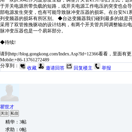
于开关电源所带负载的短路，或开关电源工作电压的突变也会导致
部电源发生突变，也有可能导致脉冲变压器的损坏。在台安N1
列变频器的损坏有所区别。 ◆台达变频器我们碰到最多的就是开
采用了双管推挽驱动的设计结构，有两个开关管共同调整输出
脉冲变压器也是一个易坏部分。
◆待续!
请到http://blog.gongkong.com/Index.Asp?Id=12366
Mobile:+86-13761272489
分享到：
收藏
邀请回答
回复楼主
举报
瞿世才
关注
私信
精华：3帖
求助：0帖