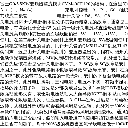
富士G9-5.5KW变频器整流模块CVM40CD12
A（+）、N-（-） 充电可控硅：A、P1、Gth（触
其续流二极管 电源开关管：D8、S8、G8 热敏电阻
关电源损坏 开关电源损坏是众多变频器最常见的故障，通常是由
电源，有点类似于富士G5,先由第一级开关电源将直流母线侧53
关电源高频脉冲变压器的次级线圈输出+5V、+15V、-15V、
使用。在第二级开关电源的设计上安川变频器在+5V绕组侧使用
达到稳定输出电压的目的。用作开关管的QM5HL-24H以及T
尖叫声，这是由开关电源高频脉冲变压器发出的，很有可能开
驱动侧光耦击穿短路，24V风扇堵转短路等较常见。此外当发生无
们首先应该考虑是否开关电源损坏了。 2. SC故障 SC故障是
原因之一。此外驱动电路损坏也容易导致SC故障报警。安川在驱
动IGBT模块的带有放大电路的一款光耦，安川的下桥驱动电路
路的光耦。此外电机抖动，三相电流，电压不平衡，有频率显示却
损坏的原因有多种，首先是外部负载发生故障而导致IGBT模
致驱动波形失真，或驱动电压波动太大而导致IGBT损坏,从而
容易老化致容量失效，也应更换。 3. OH—过热 过热是平时
运转，从机器外部观察就会看到风扇是否运转，此外对于30k
导致OH的报警。此类故障通常更换散热风扇及清理散热片通风道即
查输入电源是否缺相，假如输入电源没有问题那我们就要检查
上是否有问题了。对于200V级的机器当直流母线电压低于190V