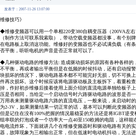
发表于：2007-11-26 13:07:00
维修技巧》
◆维修变频器可以用一个单相220变380自耦变压器（200VA
（制作方法可联系我索取），带动空载变频器都没事，有个别
在电路板上取消这功能。维修好的变频器也不必试满负载（有
否平衡，听听电机的声音是否正常就可以了.
◆几种驱动电路的维修方法: 造成驱动损坏的原因有各种各样的
不平衡，再或者输出平衡但是在低频的时候抖动，还有启动报警
块损坏的情况下，驱动电路基本都不可能完好无损，切不可换上
件再次损坏。这个时候应该将电源驱动板及主板拆下，着重检查
掉，作好初步维修后接着使用上面介绍的直流电源单独给板子
压是否相同，当给定一个启动信号时六路驱动电路的波形是否一
万用表来测量驱动电路六路的直流电压，一般来说，未启动时的
为2-3V，如果测量结果一切正常的话，基本可以判断此变频器
但是记住在没有100%把握的情况最稳妥的方法还是将IGBT
组串联的灯泡或者一个功率大一点40至150欧姆的电阻，这样能
电电流炸坏，下面就讲几个在维修变频器时和驱动电路有关的实例: (1) 
器，故障现象为三相输出正常，但在低速时电动机抖动，无法