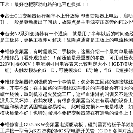
正常！最好也把驱动电路的电容也换掉！！
◆富士G11变频器运行频率不上升故障 即当变频器上电后，启动运
升，一般是驱动板出了问题，故障点是主电源变压器旁的PT2小
◆台安N2系列变频器有一个通病，就是用了半年以后的时间会经常跳“
是主板坏，更换主板即可解决！故障点通常是主板上的电流检测
◆维修变频器，有时需购买二手模块，这里介绍一个最简单最
为维修品（看外观痕迹）！耐压值是最重要的参数，可用耐压表测量
220V则要600V！电流则可用电容表来比较判定大小！IGBT
—红）去触发模块的G—E，可使模块C—E导通，当G—E短接时
◆维修变频器特别强调的一个事情是：勿必将主回路的连接螺丝
事，其实不然：在主回路的连接线或连接片的连接处会有很大
螺丝烧蚀，重则机器起火焚烧工厂，这样血淋淋的叫训又不是
没几天又坏掉，在我发现，有很多变频器当装在有震动的设备
螺丝和模块的紧固螺丝容易松动，此时最先损坏一般是模块，
模块质量不好！也特别强调不要把变频器装在有震动的设备上！
◆维修富士G9-5.5KW变频器电源驱动板，碰到需要给板子单独
工焊接一型号为K2225类的MOS型电源开关管（G D S 各