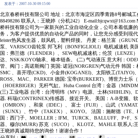
发表于：2007-10-30 09:15:00
北京春桥科技有限公司 地址：北京市海淀区四季青路8号郦城工作区711室（1
88498286 联系人：王晓婷（分机242） E-mail:bjcqwxt@163.com MSN:be
桥科技有限公司为一家新兴的工业自动化企业，公司本着低廉
务，为客户提供优质的自动化产品的同时，让您充分感受到现代工业
leister热风发生器，鼓风机，塑料焊接。 丹麦：格兰富（GRU
泵、VARISCO齿轮泵 邦飞利（BONFIGLIOLI）电机减速机 美
国：弗兰德（FLENDER）、SEW电机减速机；伦茨（LENZ
达、NSK/KOYO轴承、椿本链条。 (二) 气动液压 意大利：O
管、阀门；高诺斯阀门 英国: 诺冠(NORGREN)气动元件 韩国：
SMC 、喜开理(CKD)、小金井(KOGANEI)、太阳铁工(TAIYO)
ROSS、MAC、PARKER 德国: 宝帝(BURKERT)、博世力士
（HOERBIGER）无杆气缸。Huba Control 台湾：金器（MI
(三) 工业电器 台湾：台湾明纬（MV）电源、士林(SHIHLIN)
器. 科瑞(CONTRINEX)传感器、接近开关。 美国：A-B变频
（OMRON）、和泉（IDEC）、 富士（FUJI）、山武（YAMA
（SUNX）、竹中（TAKEX）、KOYO。 法国：施耐德（T
国：西门子、MOELLER；IFM、TURCK、BALLUFF、P+F、SI
器、穆尔(MURR) 苏克（SUCO）、KLOTZ、MAHLE 联系人:王晓婷 TEL:
王晓婷真诚期待您的询价！谢谢合作！
分享到：