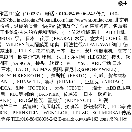
楼主
00097） 电话：010-88498096-242 传真：010-
ijingxiaoting@hotmail.com http://www.spbridge.com 北京春
的价格，过硬的质量，快捷的货期及全方位的售前咨询、售后服
给您带来的方便和震撼。 (一) 传动机械 瑞士：ABB电机、
NDFOS）泵。 日本：荏原（EBARA）水泵。 意大利：OBL计量
国：WILDEN气动隔膜泵 瑞典：阿法拉伐ALFA LAVAL阀门. 德
E）减速机、FLUX手提抽桶泵 日本：松下、安川伺服电机、东方马
DE电磁阀、欧美尔气动球阀。 法国：乐可利（LEGRIS）接头、软
相阿（SANG-A）接头、软管；TPC、YSC、ARK气动 日本：
、三木、TACO、NUMAX 美国: 霍尼韦尔(HONEYWELL) 、
乐（BOSCH REXROTH ）、费斯托（FESTO）、何威、贺尔碧格
NDMAN）、SUNWELL、新恭（SHAKO）、亚德克（AIRTAC）
、DECA、阳明（FOTEK）、天得（TEND）。 瑞士：ABB低压电
、软启、PLC等;邦纳（BANNER）传感器。 日本：欧姆龙
TAKE）、RKC温控仪、基恩斯（KEYENCE）、神视
E、梅兰日兰、莫迪康）低压电器、变频器、按钮指示灯、PLC等 德
CK、BERNSTEIN、WENGLOR、LEUZE、SCHMERSAL传感
010-88498096-242 E-mail:bjcqwxt@163.com 您的朋友