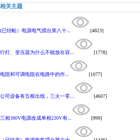
相关主题
(已结帖）电源电气擂台第八十...
[4823]
行灯、变压器为什么不能放在容...
[1778]
电阻和可调电阻在电路中的作...
[1077]
公司设备有五根出线，三火一零...
[4607]
三相380V电源改成单相220V有...
[999]
（已结束）电源电气擂台第六十...
[1436]