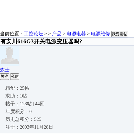
当前位置：
工控论坛
> >
产品
>
电源电器
>
电源维修
我要发帖
有安川616G3开关电源变压器吗?
森士
关注
私信
精华：25帖
求助：1帖
帖子：128帖 | 44回
年度积分：0
历史总积分：525
注册：2003年11月28日