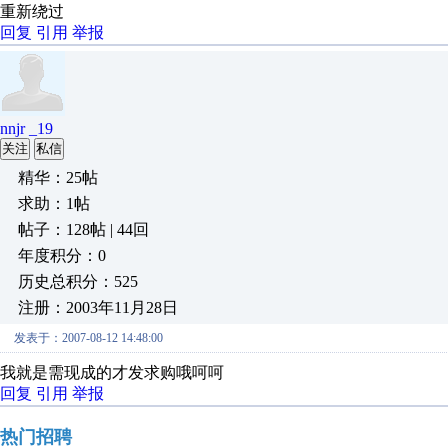
重新绕过
回复
引用
举报
nnjr _19
关注
私信
精华：25帖
求助：1帖
帖子：128帖 | 44回
年度积分：0
历史总积分：525
注册：2003年11月28日
发表于：2007-08-12 14:48:00
我就是需现成的才发求购哦呵呵
回复
引用
举报
热门招聘