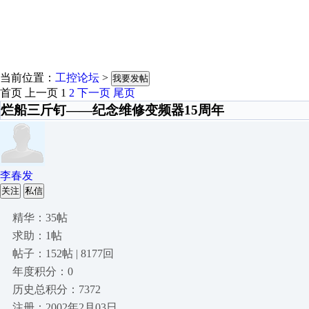
当前位置：
工控论坛
>
我要发帖
首页
上一页
1
2
下一页
尾页
烂船三斤钉——纪念维修变频器15周年
李春发
关注
私信
精华：35帖
求助：1帖
帖子：152帖 | 8177回
年度积分：0
历史总积分：7372
注册：2002年2月03日