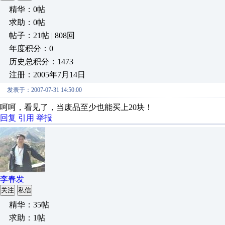
精华：0帖
求助：0帖
帖子：21帖 | 808回
年度积分：0
历史总积分：1473
注册：2005年7月14日
发表于：2007-07-31 14:50:00
呵呵，看见了，当废品至少也能买上20块！
回复
引用
举报
李春发
关注
私信
精华：35帖
求助：1帖