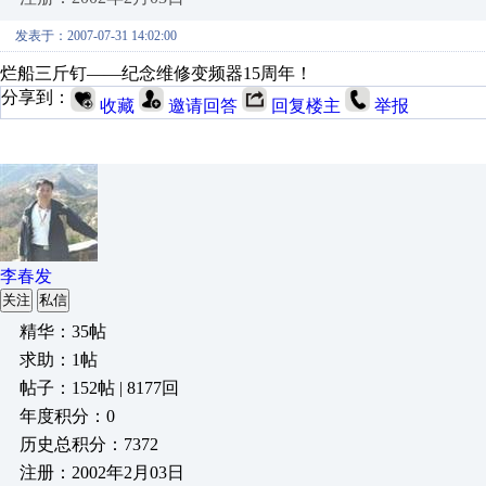
发表于：2007-07-31 14:02:00
烂船三斤钉——纪念维修变频器15周年！
分享到：
收藏
邀请回答
回复楼主
举报
李春发
关注
私信
精华：35帖
求助：1帖
帖子：152帖 | 8177回
年度积分：0
历史总积分：7372
注册：2002年2月03日