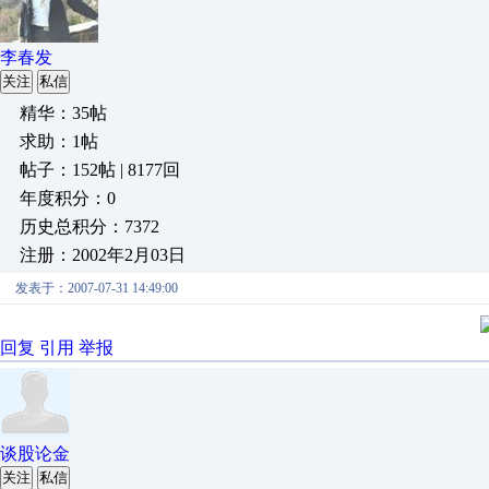
李春发
关注
私信
精华：35帖
求助：1帖
帖子：152帖 | 8177回
年度积分：0
历史总积分：7372
注册：2002年2月03日
发表于：2007-07-31 14:49:00
回复
引用
举报
谈股论金
关注
私信