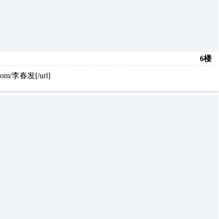
6楼
com/李春发[/url]