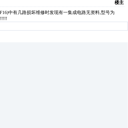
楼主
module(1756-IF16)中有几路损坏维修时发现有一集成电路无资料,型号为
!!!