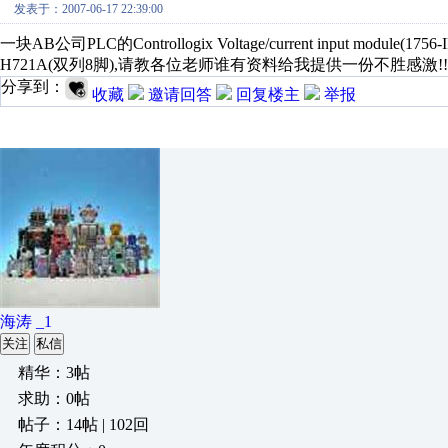
发表于：2007-06-17 22:39:00
一块AB公司PLC的Controllogix Voltage/current input 
H721A(双列8脚),请教各位老师谁有资料给我提供一份不胜感激!!!!
分享到：
收藏
邀请回答
回复楼主
举报
海涛 _1
关注
私信
精华：3帖
求助：0帖
帖子：14帖 | 102回