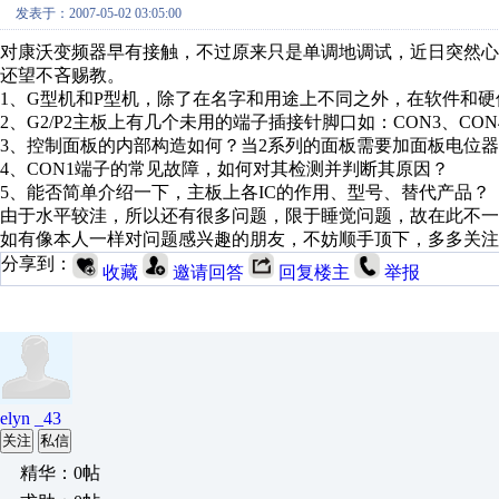
发表于：2007-05-02 03:05:00
对康沃变频器早有接触，不过原来只是单调地调试，近日突然
还望不吝赐教。
1、G型机和P型机，除了在名字和用途上不同之外，在软件和
2、G2/P2主板上有几个未用的端子插接针脚口如：CON3、C
3、控制面板的内部构造如何？当2系列的面板需要加面板电位
4、CON1端子的常见故障，如何对其检测并判断其原因？
5、能否简单介绍一下，主板上各IC的作用、型号、替代产品？
由于水平较洼，所以还有很多问题，限于睡觉问题，故在此不一
如有像本人一样对问题感兴趣的朋友，不妨顺手顶下，多多关注
分享到：
收藏
邀请回答
回复楼主
举报
elyn _43
关注
私信
精华：0帖