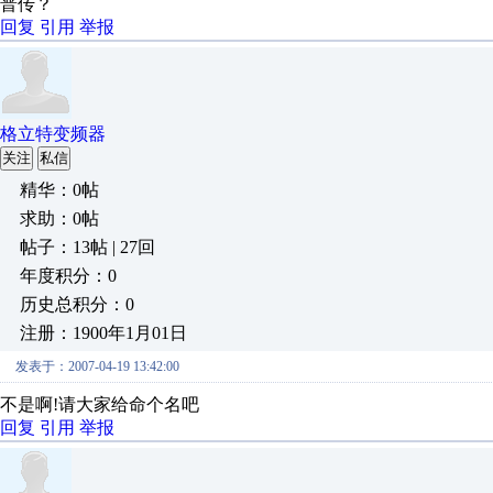
普传？
回复
引用
举报
格立特变频器
关注
私信
精华：0帖
求助：0帖
帖子：13帖 | 27回
年度积分：0
历史总积分：0
注册：1900年1月01日
发表于：2007-04-19 13:42:00
不是啊!请大家给命个名吧
回复
引用
举报