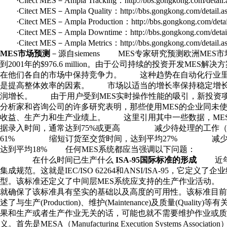
·Citect MES－Ampla Tracking：http://bbs.gongkong.com/detail.
·Citect MES－Ampla Quality：http://bbs.gongkong.com/detail.a
·Citect MES－Ampla Production：http://bbs.gongkong.com/detai
·Citect MES－Ampla Downtime：http://bbs.gongkong.com/detail
·Citect MES－Ampla Metrics：http://bbs.gongkong.com/detail.a
MES市场预测
－源自siemens MES专家研究预测欧洲MES市场19
到2001年的$976.6 million。由于公司持续的投资开发M
在他们各自的市场中保持竞争力。 这种趋势在自动化行业里
是提高整体效率的因素。 市场以适当的增长率保持稳定增长
润增长。 由于用户受到MES实时操作性能的吸引，新投资
分析家和咨询公司的许多研究表明，那些使用MES的企业同未
收益、生产力和生产业绩上。 这里引用其中一些数据，
据录入时间，通常达到75%或更高 减少待处理的工作（
61% 缩短订货至交货时间，达到平均27% 减少
达到平均18% 任何MES系统都应当强调以下问
在什么时间已生产什么
ISA-95国际标准的形成
近年来
集成规范。这就是IEC/ISO 62264和ANSI/ISA-95，
型。该标准还定义了中间层MES系统应支持的生产作业活动
就确保了该标准具有坚实的基础以及高度的可用性。该标准目前
述了与生产(Production)、维护(Maintenance)及质量(Q
果和生产或者生产作业无关的话，可能也就不需要维护作业或质
义。首先是MESA（Manufacturing Execution Systems Association），