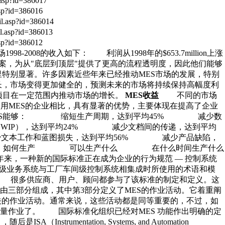
asp?id=386017
sp?id=386016
l.asp?id=386014
.asp?id=386013
sp?id=386012
98-2008的收入如下： 利润从1998年的$653.7million上涨
ES解决方案，为从"底层到顶层"提供了更高的流程透明度，因此他们能够
特别显著。许多因素近些年来已经推动MES市场的发展，特别
，市场变得更加健全的，预测未来的市场将持续保持高幅度利
项目在一定范围内推动市场的增长。
MES收益
不同的市场
使用MES的企业相比，具有显著的优势，主要体现在提高了企业
MES能够： 缩短生产周期，达到平均45% 减少数
WIP），达到平均24% 减少文档间的传递，达到平均
文本工作和蓝图损失，达到平均56% 减少产品缺陷，
题： 如何生产 可以生产什么 在什么时间生产什么
，一种新的国际标准正在成为企业的行为规范 — 控制系统
它定义了企业级业务系统与工厂车间级控制系统相集成时所使用的术语和模
。 很多供应商、用户、顾问都参与了该标准的制定和定义。这
由三部分组成，其中第3部分定义了MES的作业活动。它着重阐
uality)等有关的作业活动。通常来说，这些活动都是同等重要的，不过，如
量作业了。 国际标准化组织已经对MES 功能作出明确的定
随后是ISA（Instrumentation, Systems, and Automation