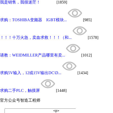
我是销售，我很迷茫！
[1859]
求购：TOSHIBA变频器 IGBT模块...
[985]
！！！十万火急，卖血求救！！！（和...
[1578]
请教：WEIDMILLER产品哪里有卖...
[1012]
求购5V输入，12或15V输出DC\D...
[1434]
求购二手PLC，触摸屏
[1448]
官方公众号
智造工程师