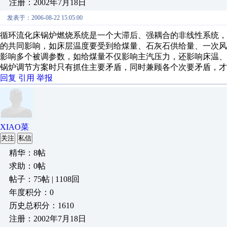
注册：2002年7月18日
发表于：2006-08-22 15:05:00
循环流化床锅炉燃烧系统是一个大滞后、强耦合的非线性系统
的共同影响，如床层温度要受到给煤量、石灰石供给量、一次
影响多个被调参数，如给煤量不仅影响主汽压力，还影响床温、炉
锅炉调节方案时只有抓住主要矛盾，同时兼顾各个次要矛盾，才
回复
引用
举报
XIAO菜
关注
私信
精华：8帖
求助：0帖
帖子：75帖 | 1108回
年度积分：0
历史总积分：1610
注册：2002年7月18日