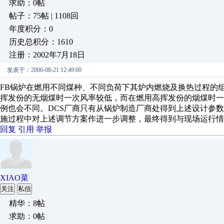
求助：0帖
帖子：75帖 | 1108回
年度积分：0
历史总积分：1610
注册：2002年7月18日
发表于：2006-08-21 12:49:00
FB锅炉在燃用不同煤种、不同负荷下其炉内燃烧及换热过程的
挥发份的无烟煤时一次风率较低，而在燃用高挥发份的烟煤时
例也会不同。DCS厂商只有从锅炉制造厂商处得到上述设计参
施过程中对上述调节方案作进一步调整，最终得到与现场运行情
回复
引用
举报
XIAO菜
关注
私信
精华：8帖
求助：0帖