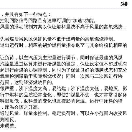
5楼
，并具有如下一些特点：
控制回路信号回路且有速率可调的“加速”功能。
加风量的浮动限制方案以保证燃料量决不高于风量的富氧燃烧，
先减煤后减风以保证风量不低于燃料量的富氧燃烧控制。
机退出运行时，相应的锅炉燃料量指令退至与其余给粉机相应的
证负荷，以主汽压为主控量进行调节，同时保证最佳的风煤
主汽流量通过运算来进行给煤量的设定，保证设定值不超过现有
一起进行给煤的协调控制，同时为了保证良好的沸腾状态和充分
氧量检测滞后于实际燃烧状况）同时一次风与二次风进行协
范围，达到经济燃烧目的。
响很严重，沸下温度太高，易结焦；沸下温度太低，易熄灭。影
运行中燃料的品质经常变化，即使加煤量不变，也才常常引起床
料温度低，返料量的变化也直接影响床温。运行中床料的增
，床温会随之升高。
要通过风量、煤量来控制。稳定负荷时，可以在小范围内改变风
则相反。
来调整。