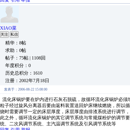
XIAO菜
关注
私信
精华：8帖
求助：0帖
帖子：75帖 | 1108回
年度积分：0
历史总积分：1610
注册：2002年7月18日
发表于：2006-08-22 15:08:00
流化床锅炉要在炉内进行石灰石脱硫，故循环流化床锅炉必须
粒子经过旋风分离器后要由返料装置送回炉床继续燃烧，所以
烧时需要调节一定的床层厚度，床层厚度由排渣系统进行调节，
此之外，循环流化床锅炉的其它调节系统与常规煤粉炉的调节要
统、二次风调节系统、主汽温调节系统及引风调节系统等
回复
引用
举报