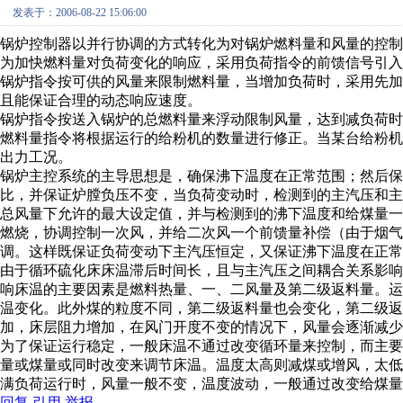
发表于：2006-08-22 15:06:00
锅炉控制器以并行协调的方式转化为对锅炉燃料量和风量的控制
为加快燃料量对负荷变化的响应，采用负荷指令的前馈信号引入
锅炉指令按可供的风量来限制燃料量，当增加负荷时，采用先
且能保证合理的动态响应速度。
锅炉指令按送入锅炉的总燃料量来浮动限制风量，达到减负荷时
燃料量指令将根据运行的给粉机的数量进行修正。当某台给粉
出力工况。
锅炉主控系统的主导思想是，确保沸下温度在正常范围；然后保
比，并保证炉膛负压不变，当负荷变动时，检测到的主汽压和
总风量下允许的最大设定值，并与检测到的沸下温度和给煤量
燃烧，协调控制一次风，并给二次风一个前馈量补偿（由于烟气
调。这样既保证负荷变动下主汽压恒定，又保证沸下温度在正常
由于循环硫化床床温滞后时间长，且与主汽压之间耦合关系影
响床温的主要因素是燃料热量、一、二风量及第二级返料量。
温变化。此外煤的粒度不同，第二级返料量也会变化，第二级返
加，床层阻力增加，在风门开度不变的情况下，风量会逐渐减少
为了保证运行稳定，一般床温不通过改变循环量来控制，而主
量或煤量或同时改变来调节床温。温度太高则减煤或增风，太低
满负荷运行时，风量一般不变，温度波动，一般通过改变给煤量
回复
引用
举报