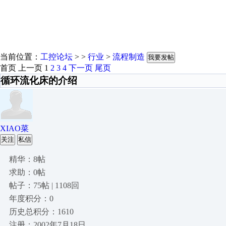
当前位置：
工控论坛
> >
行业
>
流程制造
我要发帖
首页
上一页
1
2
3
4
下一页
尾页
循环流化床的介绍
XIAO菜
关注
私信
精华：8帖
求助：0帖
帖子：75帖 | 1108回
年度积分：0
历史总积分：1610
注册：2002年7月18日