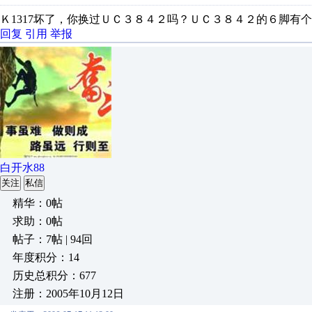
Ｋ1317坏了，你换过ＵＣ３８４２吗？ＵＣ３８４２的６脚有
回复
引用
举报
白开水88
关注
私信
精华：0帖
求助：0帖
帖子：7帖 | 94回
年度积分：14
历史总积分：677
注册：2005年10月12日