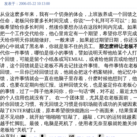
发表于：2006-05-22 10:13:00
从业这麽多年来，我有一个切身的体会，上班族养成一个回馈
任命，老板问你要多长时间完成，你说“一个礼拜可不可以”；
板希望给你多长时间，然後你要想办法在这段时间内完成。如果
把一个工作交代给你，他心里肯定有一个期望，希望你尽早完
天给你明天你就能做好。 一般来讲，如果超过期望日期，你还
的心中就成了黑名单，你就是靠不住的员工。
那怎麽样让老板
代你一件事情，哪怕是很小的事情，譬如说明天帮他给某个人
个回馈，可能是留个小纸条或写EMIAL，或者给他留言或给他
讲，这个回馈就是让老板不再去记挂这件事情。 每件事情在老
回馈。一旦你已经回馈过去，他就会把这个档案销掉。他记忆中
馈，这件事情就会一直在他脑子里存着，什麽时候他想到了，他
成，也要在定期向他汇报。这种回馈文化，也是鉴定你在老板心
的事情，过了一阵子他来问你，你一句话“啊，对不起，最近太
的个人信用也就没有了。 在一个团体里，尤其是在老板面前，
於你回馈之习惯。有无回馈之习惯是你职场能否成功的关键因素
敲了ENTER键以後，原本希望很快能跑出一个画面来，结果
是不见动静，就开始“啪啪啪”狂敲了。越敲，CPU的运转就越
越手忙脚乱。最後，电脑是死机了，使用者无奈至极就乾脆关
老板给”关机”了。
分享到：