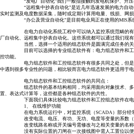
“发电厂自动化”我们一般指接触到发电机保护、升压变
“远程集中抄表自动化”是近几年迅速发展的电力自动化系统
实时监测及电度数据采集，随时或定期计算用电量、线损、网损
“办公及营业自动化”是目前电业局正在使用的MIS系
在电力自动化系统工程中可以纳入监控系统范畴的有电力
厂自动化、远程集中抄表自动化。这些系统都可以通过我们现有
当然，选择一个适用的组态软件是圆满完成任务的关
目前可以选择的专业组态软件有：电力组态软件和工控组
控功能。
电力组态软件和工控组态软件有很多共同之处，但是由于
中遇到很多专业性的问题，相比较而言电力组态软件更适用于电
电力组态软件和工控组态软件的共同点：
组态软件的基本结构相同，均采用面向对象技术、多线程
置、表达式计算等，这些都是各种组态软件的共性。
下面我们具体比较电力组态软件和工控组态软件在电力
1、 在线维护功能
在电力系统运行中，对监控系统（SCADA）部分经常
改变电流、电压、有功、无功、电度等变量的系数（CT
改变线路名称或开关编号需修改与之相关变量的名称及
没有实际位置的刀闸在一次接线图中需人工置位以便保