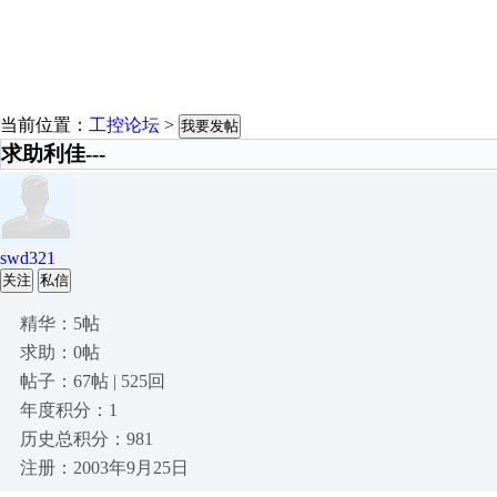
当前位置：
工控论坛
>
我要发帖
求助利佳---
swd321
关注
私信
精华：5帖
求助：0帖
帖子：67帖 | 525回
年度积分：1
历史总积分：981
注册：2003年9月25日