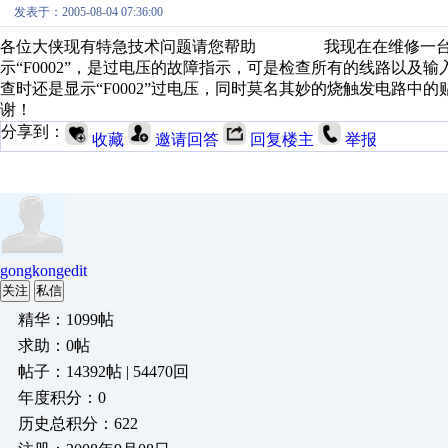
发表于：2005-08-04 07:36:00
各位大侠现有特急技术问题请您帮助 我现在在维修一台西门
示“F0002”，是过电压的故障指示，可是检查所有的线路
查时还是显示“F0002”过电压，同时莫名其妙的烧触发电
谢！
分享到：
收藏
邀请回答
回复楼主
举报
gongkongedit
关注
私信
精华：1099帖
求助：0帖
帖子：14392帖 | 54470回
年度积分：0
历史总积分：622