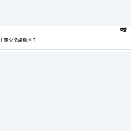
6楼
位高手能否指点迷津？