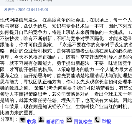
发表于：2005-03-04 14:43:00
现代网络信息发达，在高度竞争的社会里，在职场上，每一个
验与观察，兹认为信息、知识与专业技术缺一不可，因此下列
如何提升自己的竞争力，将是上班族未来所面临的一大挑战。 1
不被抄袭，唯有不断创新，不断与竞争对手区隔化，才能永远
跟随者，你才可能是赢家。 「永远不要在你的竞争对手设定的
略，创新的企业营利模式，是你将追随者远远抛在身后的必杀
真理，今天不见得是正确的」。随着时空变迁因势利导才是对
害，就不容易有创新能力。勇于提出新想法，不要一味追随竞争
限，才可能开创新的格局。 2.策略思考的能力 一个人能力最
思考定位；当开始思考时，首先要能清楚地厘清现状与预期理
思考能力，寻找团队正确方向，你可以先从观察长官如何处理
确的致胜之道。 策略思考为何重要？我们可以清楚看出，有些
领导人不懂得策略思考，若公司策略是对的，看出全球未来十
是错的，就算大家任劳任怨、埋头苦干，也无法有大成就。因
十年荣景，现在则是知识经济产业、生物科技产业当红的时机
比努力来的重要。
分享到：
收藏
邀请回答
回复楼主
举报