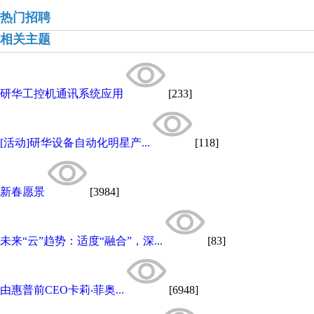
热门招聘
相关主题
研华工控机通讯系统应用
[233]
[活动]研华设备自动化明星产...
[118]
新春愿景
[3984]
未来“云”趋势：适度“融合”，深...
[83]
由惠普前CEO卡莉‧菲奥...
[6948]