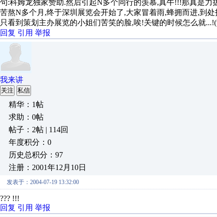
句:科姆龙独家赞助.然后引起N多个同行的羡慕,真牛!!!那真是力
苦熬N多个月,终于深圳展览会开始了,大家冒着雨,蜂拥而进,到处找,
只看到策划主办展览的小姐们苦笑的脸,唉!关键的时候怎么就...
回复
引用
举报
我来讲
关注
私信
精华：1帖
求助：0帖
帖子：2帖 | 114回
年度积分：0
历史总积分：97
注册：2001年12月10日
发表于：2004-07-19 13:32:00
??? !!!
回复
引用
举报