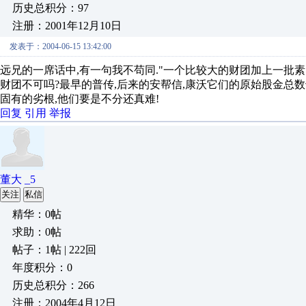
历史总积分：97
注册：2001年12月10日
发表于：2004-06-15 13:42:00
远兄的一席话中,有一句我不苟同."一个比较大的财团加上一批
财团不可吗?最早的普传,后来的安帮信,康沃它们的原始股金总数也不
固有的劣根,他们要是不分还真难!
回复
引用
举报
董大 _5
关注
私信
精华：0帖
求助：0帖
帖子：1帖 | 222回
年度积分：0
历史总积分：266
注册：2004年4月12日