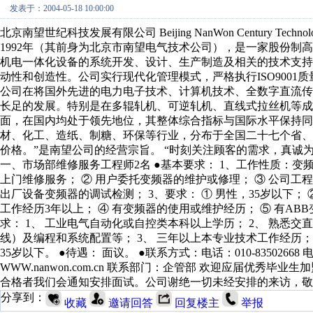
发表于：2004-05-18 10:00:00
北京南望世纪科技发展有限公司 Beijing NanWon Century Techn
1992年（其前身为北京市南望电气技术公司），是一家股份制
机电一体化设备的系统开发、设计、生产制造及相关的技术支持
动性和创造性。公司实行现代化管理模式，严格执行ISO9001
公司在将国外先进的电力电子技术、计算机技术、全数字直流
长足的发展。特别是在多辊轧机、可逆轧机、直线式拉丝机等
面，在国内均处于领先地位，其整体综合指标与国际水平保持同
材、化工、造纸、制糖、环保等行业，分布于全国二十七个省、
价格。”是南望公司的经营宗旨。 “时刻关注顾客的需求，真诚
一、市场部维修服务工程师2名 ●基本要求： 1、工作性质：变
上门维修服务； ② 用户委托变频器的维护或修理； ③ 公司工
出厂设备变频器的调试检测； 3、要求： ① 男性，35岁以下；
工作经历3年以上； ④ 有变频器的使用或维护经历； ⑤ 有AB
求： 1、 工业电气自动化或自控类本科以上学历； 2、 熟悉
线）及编程和系统配置等； 3、 三年以上本专业技术工作经历；
35岁以下。 ●待遇： 面议。 ●联系方式：电话：010-83502668 电子信
WWW.nanwon.com.cn 联系部门：企管部 欢迎应届优秀
合格者我们会通知安排面试。公司谢绝一切未经安排的来访，敬
分享到：
收藏
邀请回答
回复楼主
举报