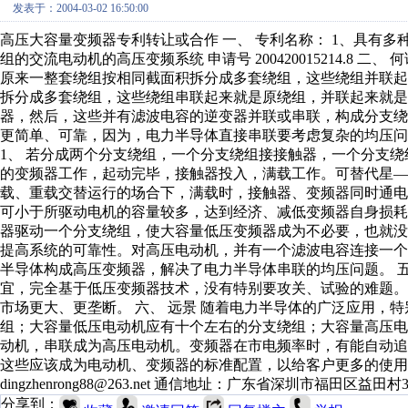
发表于：2004-03-02 16:50:00
高压大容量变频器专利转让或合作 一、 专利名称： 1、具有多种控制方
组的交流电动机的高压变频系统 申请号 200420015214.8 
原来一整套绕组按相同截面积拆分成多套绕组，这些绕组并联
拆分成多套绕组，这些绕组串联起来就是原绕组，并联起来就是低
器，然后，这些并有滤波电容的逆变器并联或串联，构成分支
更简单、可靠，因为，电力半导体直接串联要考虑复杂的均压问
1、 若分成两个分支绕组，一个分支绕组接接触器，一个分支
的变频器工作，起动完毕，接触器投入，满载工作。可替代星
载、重载交替运行的场合下，满载时，接触器、变频器同时通
可小于所驱动电机的容量较多，达到经济、减低变频器自身损耗的
器驱动一个分支绕组，使大容量低压变频器成为不必要，也就
提高系统的可靠性。对高压电动机，并有一个滤波电容连接一
半导体构成高压变频器，解决了电力半导体串联的均压问题。 五
宜，完全基于低压变频器技术，没有特别要攻关、试验的难题。 
市场更大、更垄断。 六、 远景 随着电力半导体的广泛应用，
组；大容量低压电动机应有十个左右的分支绕组；大容量高压
动机，串联成为高压电动机。变频器在市电频率时，有能自动
这些应该成为电动机、变频器的标准配置，以给客户更多的使用选择。 联系电
dingzhenrong88@263.net 通信地址：广东省深圳市福田区益田村3
分享到：