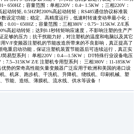
0HZ；容量范围：单相220V：0.4~ 1.5KW ；三相220V：
%高起动转矩, 0.5HZ时200%高起动转矩；RS485通信协议标准装
电机参数设定功能；稳定、高精度运行，低速时转速变动率最小化；
 650HZ；容量范围：三相380V：0.75~ 315KW. Z/E系
时200%高起动转矩；达到0.1秒转矩响应速度，不影响注塑的生产产
量保证足够的压力；抗干扰能力好，对注塑机的温度和电脑以及其它
用V/F变频器注塑机的节能改造所带来的不良影响，真正提高了
时断电重启动功能，保证注塑机装置节能器后可连续运行，真正实
J简易型系列： 单相220V：0.4—1.5KW； DT特殊行业设备电压
.5--315KW Z/E 注塑机专用型系列： 三相380V：11-185KW
： 中国最具优势的荣奇高性能矢量变频器广泛应用于欧洲和美国的港口设
染机、机床、跑步机、干洗机、升降机、绕线机、印刷机械、塑
、节能、造纸、薄膜机、流水线、供水等设备 ！