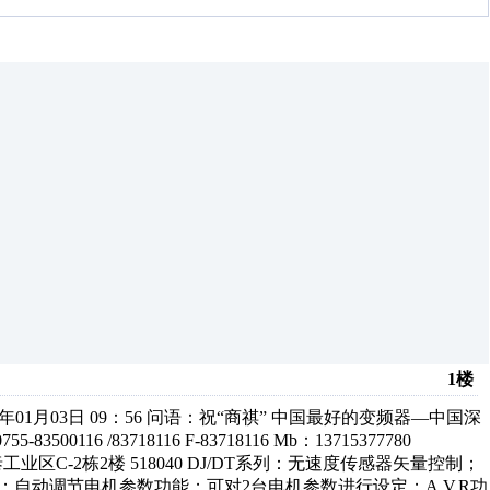
1楼
年01月03日 09：56 问语：祝“商祺” 中国最好的变频器—中国深
6 /83718116 F-83718116 Mb：13715377780
侨香路新科泰工业区C-2栋2楼 518040 DJ/DT系列：无速度传感器矢量控制；
准装置；自动调节电机参数功能；可对2台电机参数进行设定；A.V.R功