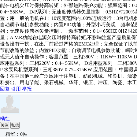
能在电机欠压时保持高转矩；外部短路保护功能；频率范围：0.01~ 65
0.4~ 55KW。 D/P系列：无速度传感器矢量控制；0.5HZ时200
置；用一般的电机在1：10速度范围内100%连续运行；3台
自动调节电机参数功能；内置PID功能；外型小巧美观；频率范围：0.01~
列：无速度传感器矢量控制，，频率范围：0.1~ 650HZ 0HZ
量；A.V.R功能在电源欠压时保持高转矩,不影响注塑产品质
设备没有干扰，在出厂前经过严格的EMC处理；完全保证了以前
节能改造的效益；内置PID功能；自动调节电机参数功能；瞬
现无人值守自动操作；容量范围：三相380V ：11KW~ 110KW D
应用型系列：三相220V：0.4~ 55KW。 D通用型系列：三相380V：7
P 水泵风机型系列：三相380V 0.75--315KW 应用范围
备！在中国他已经广泛应用于注塑机、纺织机械、印染机、漂
料挤出、用电节能、采石机械、华纤、锻压、冲压、陶瓷、木工
回复
引用
举报
橘红
关注
私信
精华：0帖