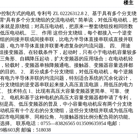
楼主
式的电机 专利号 ZL 02226312.8 2、基于具有多个分支绕
二、 何谓“具有多个分支绕组的交流电动机” 简单说，对低压电动机，把
起来就是原绕组；对高压电动机，把原来一整套绕组按相同匝数
压电动机。 三、 作用 这些分支绕组，每个都接入一个逆变
绕组的间接并联或间接串联，比电力半导体直接串联或直接并联
题，电力半导体直接并联要考虑复杂的均流问题。 四、 用途
绕组接变频器。在轻载条件下，起动时，只有小于电动机容量较多
—三角形、自耦降压起动，扩大变频器的应用场合；在电动机轻
电，轻载时，变频器单独降频通电。接触器、变频器容量选择都
目的。 2、 若分成多个分支绕组，对低压电动机，每个逆频
没有电力半导体并联的均流问题，特别适合系统的冗余化设计，
个分支绕组的逆变器串联起来接入高压直流电源，用低压的电力
、 技术特点 1、比现有高压大容量变频器更简单、可靠、便
2、 电机和基于这种电机的高压大容量变频器都申请了专利，
特别是高、低压变频器的普及，中小容量电动机应有两个分支绕
电动机应有十个左右的分支绕组，这些分支绕组并联成为低压电
追踪市电同频率、同相位角、与接触器按比例分配负荷的功能。
话：0755—83826565 013509635954 电邮：
9栋603房 邮编：518038