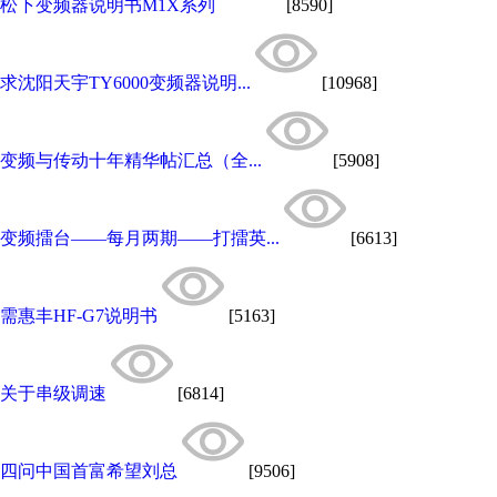
松下变频器说明书M1X系列
[8590]
求沈阳天宇TY6000变频器说明...
[10968]
变频与传动十年精华帖汇总（全...
[5908]
变频擂台——每月两期——打擂英...
[6613]
需惠丰HF-G7说明书
[5163]
关于串级调速
[6814]
四问中国首富希望刘总
[9506]