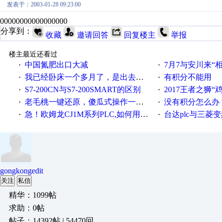
发表于：2003-01-28 09:23:00
00000000000000000
分享到：
收藏
邀请回答
回复楼主
举报
楼主最近还看过
中国氮肥出口大减
7月7与安川来“
·
·
我已经卧床一个多月了，是出去安装机械手在高速遭遇车祸所致:大家工作都要特别注意啊
有积分不能用
·
·
S7-200CN与S7-200SMART的区别
2017王者之狮“鸡”情签到
·
·
老毛桃一键还原，傻瓜式操作一键轻松备份还原；程序为向导式安装，一键即可实现自动备份或还原系统。
没有积分怎么办
·
·
急！欧姆龙CJ1M系列PLC,如何用时间控制变频器。要求时间在组态王中可以自由输入！拜托各位大神了！
台达plc与三菱
·
·
gongkongedit
关注
私信
精华：1099帖
求助：0帖
帖子：14392帖 | 54470回