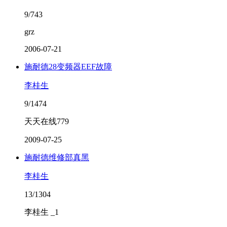
9/743
grz
2006-07-21
施耐德28变频器EEF故障
李桂生
9/1474
天天在线779
2009-07-25
施耐德维修部真黑
李桂生
13/1304
李桂生 _1