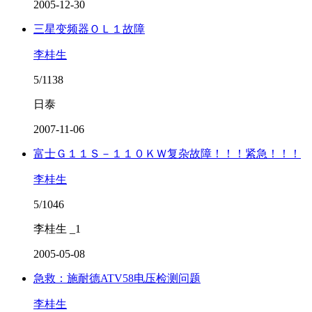
2005-12-30
三星变频器ＯＬ１故障
李桂生
5/1138
日泰
2007-11-06
富士Ｇ１１Ｓ－１１０ＫＷ复杂故障！！！紧急！！！
李桂生
5/1046
李桂生 _1
2005-05-08
急救：施耐德ATV58电压检测问题
李桂生