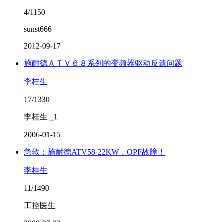
4/1150
sunst666
2012-09-17
施耐德ＡＴＶ６８系列的变频器驱动反遗问题
李桂生
17/1330
李桂生 _1
2006-01-15
急救：施耐德ATV58-22KW，OPF故障！
李桂生
11/1490
工控医生