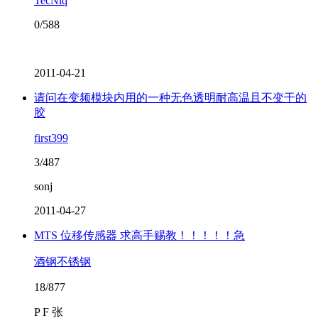
TecNiq
0/588
2011-04-21
请问在变频模块内用的一种无色透明耐高温且不变干的
胶
first399
3/487
sonj
2011-04-27
MTS 位移传感器 求高手赐教！！！！！急
酒钢不锈钢
18/877
P F 张